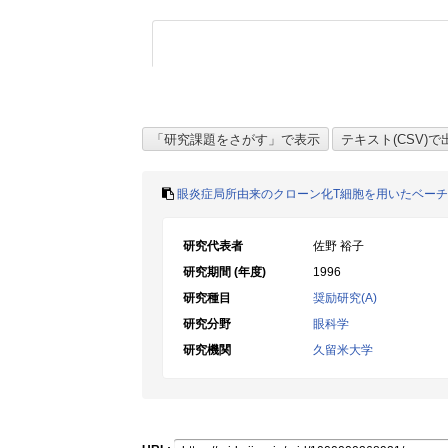
眼炎症局所由来のクローン化T細胞を用いたベー
研究代表者
佐野 裕子
研究期間 (年度)
1996
研究種目
奨励研究(A)
研究分野
眼科学
研究機関
久留米大学