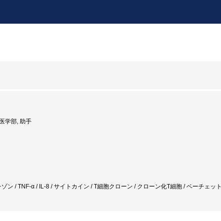
 医学部, 助手
ゾン / TNF-α / IL-8 / サイトカイン / T細胞クローン / クローン化T細胞 / ベーチェッ