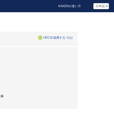
KAKENの使い方
ORCID連携する
*注記
ト病