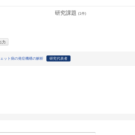
研究課題
(
1
件)
チェット病の発症機構の解析
研究代表者