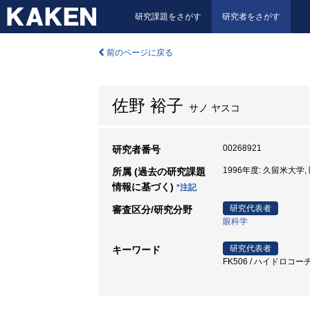
研究課題をさがす
研究者をさがす
前のページに戻る
佐野 裕子
サノ ヤスコ
00268921
研究者番号
1996年度: 久留米大学,
所属 (過去の研究課題
情報に基づく)
*注記
研究代表者
審査区分/研究分野
眼科学
研究代表者
キーワード
FK506 / ハイドロコーチ