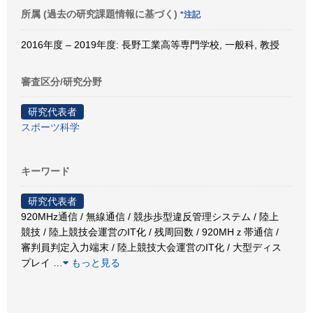
所属 (過去の研究課題情報に基づく)
*注記
2016年度 – 2019年度: 長野工業高等専門学校, 一般科, 教授
審査区分/研究分野
研究代表者
スポーツ科学
キーワード
研究代表者
920MHz通信 / 無線通信 / 競歩歩型違反管理システム / 陸上
競技 / 陸上競技会運営のIT化 / 残周回数 / 920MHｚ帯通信 /
審判員判定入力端末 / 陸上競技大会運営のIT化 / 大型ディス
プレイ
…
もっと見る