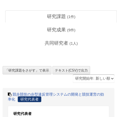
研究課題
(
1
件)
研究成果
(
9
件)
共同研究者
(
1
人)
競歩競技の歩型違反管理システムの開発と競技運営の効
率化
研究代表者
研究代表者