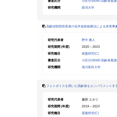
審査区分
小区分58080:高齢者
研究機関
新潟大学
高齢頭頸部癌患者の化学放射線療法による有害事
研究代表者
野中 雅人
研究期間 (年度)
2020 – 2023
研究種目
基盤研究(C)
審査区分
小区分58080:高齢者
研究機関
旭川医科大学
フォトボイスを用いた高齢者をエンパワメントす
研究代表者
服部 ユカリ
研究期間 (年度)
2019 – 2023
研究種目
基盤研究(C)