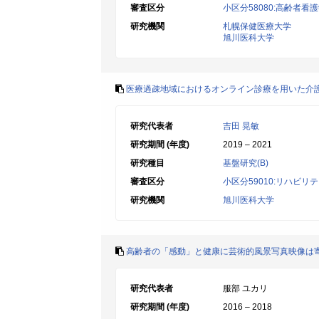
審査区分
小区分58080:高齢者
研究機関
札幌保健医療大学
旭川医科大学
医療過疎地域におけるオンライン診療を用いた介
研究代表者
吉田 晃敏
研究期間 (年度)
2019 – 2021
研究種目
基盤研究(B)
審査区分
小区分59010:リハビ
研究機関
旭川医科大学
高齢者の「感動」と健康に芸術的風景写真映像は
研究代表者
服部 ユカリ
研究期間 (年度)
2016 – 2018