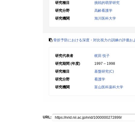
研究種目
挑戦的萌芽研究
研究分野
高齢看護学
研究機関
旭川医科大学
骨折予防における深度・対比視力の訓練の評価お
研究代表者
梶田 悦子
研究期間 (年度)
1997 – 1998
研究種目
基盤研究(C)
研究分野
看護学
研究機関
富山医科薬科大学
URL: