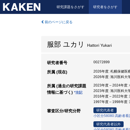
研究課題をさがす
研究者をさがす
前のページに戻る
服部 ユカリ
Hattori Yukari
00272899
研究者番号
2026年度: 札幌保健医
所属 (現在)
2026年度: 旭川医科大
2023年度 – 2024年
所属 (過去の研究課題
2023年度: 旭川医科大
情報に基づく)
*注記
2016年度 – 2022年度
1997年度 – 1998年
研究代表者
審査区分/研究分野
小区分58080:高齢
研究代表者以外
小区分58080:高齢