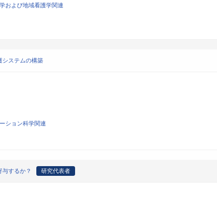
看護学および地域看護学関連
護システムの構築
リテーション科学関連
寄与するか？
研究代表者