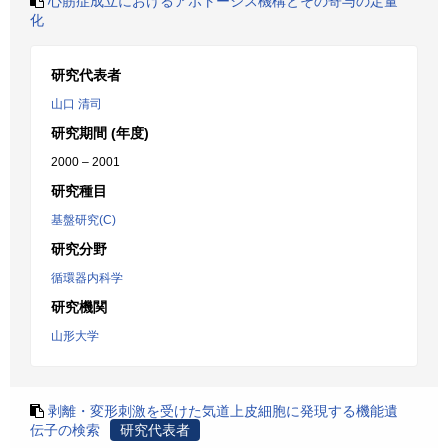
心筋症成立におけるアポトーシス機構とその寄与の定量
化
研究代表者
山口 清司
研究期間 (年度)
2000 – 2001
研究種目
基盤研究(C)
研究分野
循環器内科学
研究機関
山形大学
剥離・変形刺激を受けた気道上皮細胞に発現する機能遺
伝子の検索
研究代表者