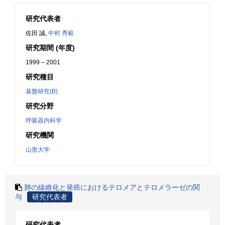
研究代表者
佐田 誠,
中村 秀範
研究期間 (年度)
1999 – 2001
研究種目
基盤研究(B)
研究分野
呼吸器内科学
研究機関
山形大学
肺の線維化と発癌におけるテロメアとテロメラーゼの関
与
研究代表者
研究代表者