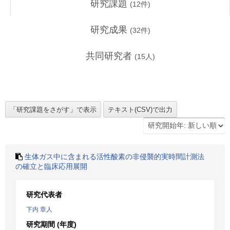
研究課題
(
12
件)
研究成果
(
32
件)
共同研究者
(
15
人)
生体ガス中に含まれる活性酸素の非侵襲的実時間計測法
の確立と臨床応用展開
研究代表者
下内 章人
研究期間 (年度)