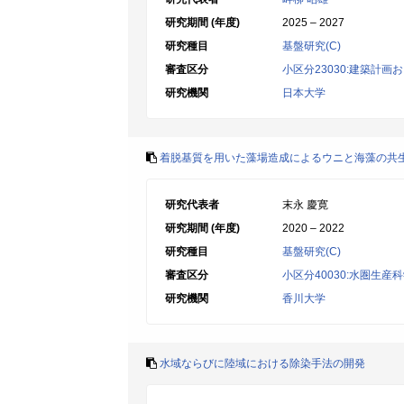
研究期間 (年度)
2025 – 2027
研究種目
基盤研究(C)
審査区分
小区分23030:建築計
研究機関
日本大学
着脱基質を用いた藻場造成によるウニと海藻の共
研究代表者
末永 慶寛
研究期間 (年度)
2020 – 2022
研究種目
基盤研究(C)
審査区分
小区分40030:水圏生産
研究機関
香川大学
水域ならびに陸域における除染手法の開発