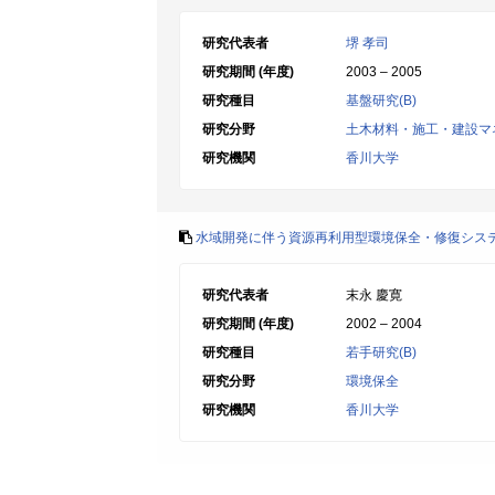
研究代表者
堺 孝司
研究期間 (年度)
2003 – 2005
研究種目
基盤研究(B)
研究分野
土木材料・施工・建設マ
研究機関
香川大学
水域開発に伴う資源再利用型環境保全・修復シス
研究代表者
末永 慶寛
研究期間 (年度)
2002 – 2004
研究種目
若手研究(B)
研究分野
環境保全
研究機関
香川大学