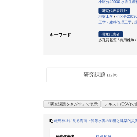
小区分40030:水圏生
研究代表者以外
地盤工学
/
小区分230
工学・維持管理工学
/
研究代表者
キーワード
多孔質基質 / 有用稚魚 /
研究課題
(
12
件)
厳島神社に見る海面上昇等水害の影響と建築的災
研究代表者
畔柳 昭雄