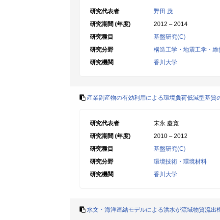
研究代表者
野田 茂
研究期間 (年度)
2012 – 2014
研究種目
基盤研究(C)
研究分野
構造工学・地震工学・維
研究機関
香川大学
産業副産物の有効利用による環境負荷低減型基質
研究代表者
末永 慶寛
研究期間 (年度)
2010 – 2012
研究種目
基盤研究(C)
研究分野
環境技術・環境材料
研究機関
香川大学
水文・海洋連結モデルによる洪水が流域物質流出