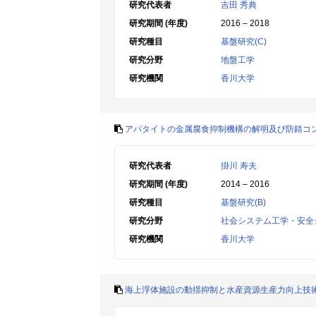
研究代表者
吉田 秀典
研究期間 (年度)
2016 – 2018
研究種目
基盤研究(C)
研究分野
地盤工学
研究機関
香川大学
アパタイトの金属腐食抑制機構の解明及び防錆コ
研究代表者
掛川 寿夫
研究期間 (年度)
2014 – 2016
研究種目
基盤研究(B)
研究分野
社会システム工学・安全
研究機関
香川大学
海上浮体施設の動揺抑制と水産資源生産力向上技