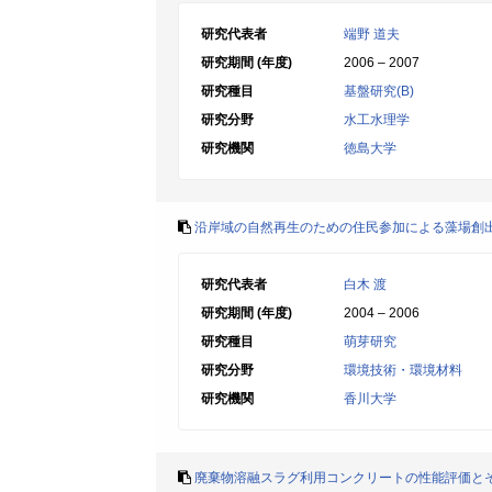
研究代表者
端野 道夫
研究期間 (年度)
2006 – 2007
研究種目
基盤研究(B)
研究分野
水工水理学
研究機関
徳島大学
沿岸域の自然再生のための住民参加による藻場創
研究代表者
白木 渡
研究期間 (年度)
2004 – 2006
研究種目
萌芽研究
研究分野
環境技術・環境材料
研究機関
香川大学
廃棄物溶融スラグ利用コンクリートの性能評価と