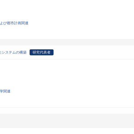
画および都市計画関連
生システムの構築
研究代表者
科学関連