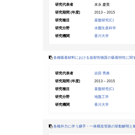
研究代表者
末永 慶寛
研究期間 (年度)
2013 – 2015
研究種目
基盤研究(C)
研究分野
水圏生産科学
研究機関
香川大学
各種吸着材料における放射性物質の吸着特性に関
研究代表者
吉田 秀典
研究期間 (年度)
2013 – 2015
研究種目
基盤研究(C)
研究分野
地盤工学
研究機関
香川大学
各種外力に伴う継手・一体構造管路の挙動解明と