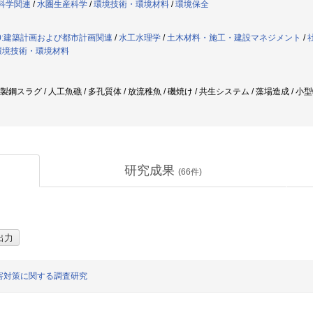
産科学関連
/
水圏生産科学
/
環境技術・環境材料
/
環境保全
30:建築計画および都市計画関連
/
水工水理学
/
土木材料・施工・建設マネジメント
/
環境技術・環境材料
 製鋼スラグ / 人工魚礁 / 多孔質体 / 放流稚魚 / 磯焼け / 共生システム / 藻場造成 / 
研究成果
(
66
件)
害対策に関する調査研究