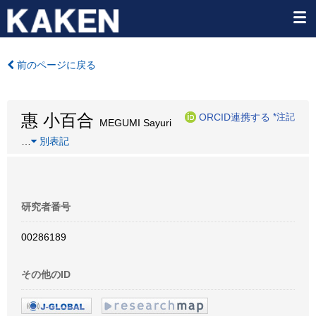
前のページに戻る
惠 小百合
ORCID連携する
*注記
MEGUMI Sayuri
…
別表記
研究者番号
00286189
その他のID