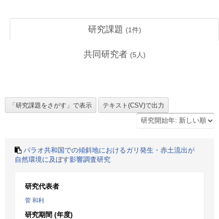
研究課題
(
1
件)
共同研究者
(
5
人)
パラオ共和国での傾斜地におけるガリ発生・赤土流出が
自然環境に及ぼす影響調査研究
研究代表者
菅 和利
研究期間 (年度)