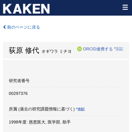
前のページに戻る
荻原 修代
ORCID連携する
*注記
オギワラ ミチヨ
研究者番号
00297376
所属 (過去の研究課題情報に基づく)
*注記
1998年度: 慈恵医大, 医学部, 助手