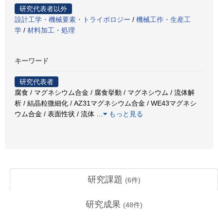
研究代表者以外
設計工学・機械要素・トライボロジー
/
機械工作・生産工
学
/
材料加工・処理
キーワード
研究代表者
腐食 / マグネシウム合金 / 腐食挙動 / マグネシウム / 流体解
析 / 結晶粒微細化 / AZ31マグネシウム合金 / WE43マグネシ
ウム合金 / 表面性状 / 流体
…
もっと見る
研究課題
(
6
件)
研究成果
(
48
件)