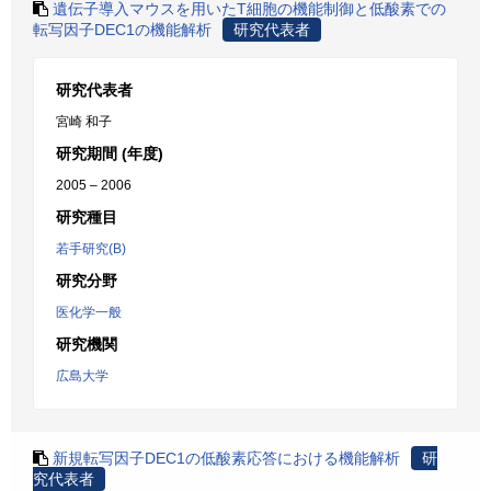
遺伝子導入マウスを用いたT細胞の機能制御と低酸素での
転写因子DEC1の機能解析
研究代表者
研究代表者
宮崎 和子
研究期間 (年度)
2005 – 2006
研究種目
若手研究(B)
研究分野
医化学一般
研究機関
広島大学
新規転写因子DEC1の低酸素応答における機能解析
研
究代表者