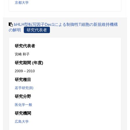
京都大学
bHLH型転写因子Dec1による制御性T細胞の新規維持機構
の解明
研究代表者
研究代表者
宮崎 和子
研究期間 (年度)
2009 – 2010
研究種目
若手研究(B)
研究分野
医化学一般
研究機関
広島大学