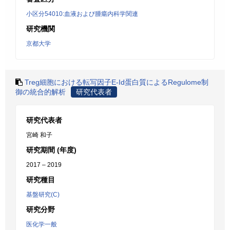
小区分54010:血液および腫瘍内科学関連
研究機関
京都大学
Treg細胞における転写因子E-Id蛋白質によるRegulome制
御の統合的解析
研究代表者
研究代表者
宮崎 和子
研究期間 (年度)
2017 – 2019
研究種目
基盤研究(C)
研究分野
医化学一般