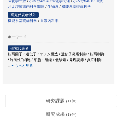
医化学一般
/
小区分48040:医化学関連
/
小区分54010:血液
および腫瘍内科学関連
/
生物系
/
機能系基礎歯科学
研究代表者以外
機能系基礎歯科学
/
血液内科学
キーワード
研究代表者
転写因子 / 遺伝子 / ゲノム構造 / 遺伝子発現制御 / 転写制御
/ 制御性T細胞 / 細胞・組織 / 低酸素 / 発現調節 / 炎症制御
…
もっと見る
研究課題
(
11
件)
研究成果
(
19
件)