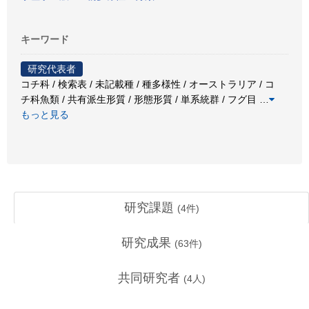
キーワード
研究代表者
コチ科 / 検索表 / 未記載種 / 種多様性 / オーストラリア / コ
チ科魚類 / 共有派生形質 / 形態形質 / 単系統群 / フグ目
…
もっと見る
研究課題
(
4
件)
研究成果
(
63
件)
共同研究者
(
4
人)