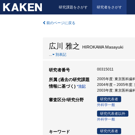
研究課題をさがす
研究者をさがす
前のページに戻る
広川 雅之
HIROKAWA Masayuki
…
別表記
00315011
研究者番号
2005年度: 東京医科
所属 (過去の研究課題
2004年度 – 2005年
情報に基づく)
*注記
2003年度: 東京医科
研究代表者
審査区分/研究分野
外科学一般
研究代表者以外
外科学一般
研究代表者
キーワード