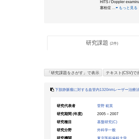
HITS / Doppler exami
塞栓症
…
もっと見る
研究課題
(
2
件)
下肢静脈瘤に対する血管内1320nmレーザー治療
研究代表者
菅野 範英
研究期間 (年度)
2005 – 2007
研究種目
基盤研究(C)
研究分野
外科学一般
研究機関
東京医科歯科大学