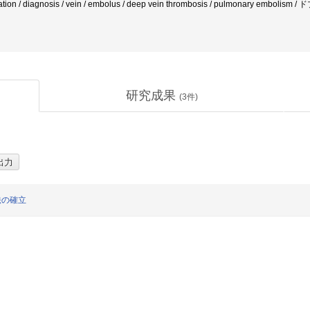
nation / diagnosis / vein / embolus / deep vein thrombosis / pulmonary em
研究成果
(
3
件)
法の確立