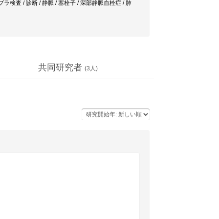
bolism / ドプラ検査 / 診断 / 静脈 / 塞栓子 / 深部静脈血栓症 / 肺
共同研究者
(
3
人)