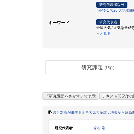
研究代表者以外
小区分17020:大気水
研究代表者
キーワード
金星大気 / 大気微量成分
っと見る
研究課題
(
15
件)
波と対流が形作る金星大気大循環：地表から超高
研究代表者
今村 剛