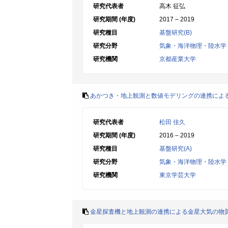
研究代表者
高木 征弘
研究期間 (年度)
2017 – 2019
研究種目
基盤研究(B)
研究分野
気象・海洋物理・陸水学
研究機関
京都産業大学
あかつき・地上観測と数値モデリングの連携によ
研究代表者
松田 佳久
研究期間 (年度)
2016 – 2019
研究種目
基盤研究(A)
研究分野
気象・海洋物理・陸水学
研究機関
東京学芸大学
金星探査機と地上観測の連携による金星大気の物