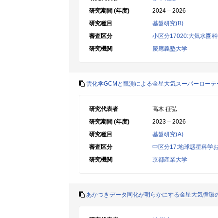
研究期間 (年度)
2024 – 2026
研究種目
基盤研究(B)
審査区分
小区分17020:大気水圏
研究機関
慶應義塾大学
雲化学GCMと観測による金星大気スーパーロー
研究代表者
高木 征弘
研究期間 (年度)
2023 – 2026
研究種目
基盤研究(A)
審査区分
中区分17:地球惑星科学
研究機関
京都産業大学
あかつきデータ同化が明らかにする金星大気循環