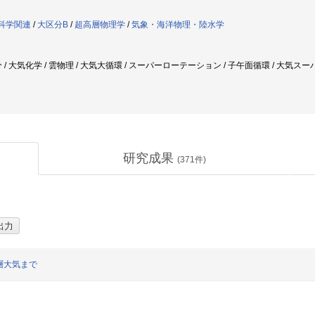
圏科学関連
/
大区分B
/
超高層物理学
/
気象・海洋物理・陸水学
 / 大気化学 / 雲物理 / 大気大循環 / スーパーローテーション / 子午面循環 / 大気ス
研究成果
(
371
件)
層大気まで