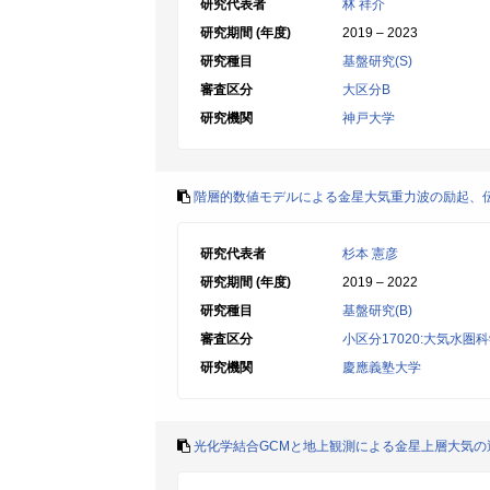
研究代表者
林 祥介
研究期間 (年度)
2019 – 2023
研究種目
基盤研究(S)
審査区分
大区分B
研究機関
神戸大学
階層的数値モデルによる金星大気重力波の励起、
研究代表者
杉本 憲彦
研究期間 (年度)
2019 – 2022
研究種目
基盤研究(B)
審査区分
小区分17020:大気水圏
研究機関
慶應義塾大学
光化学結合GCMと地上観測による金星上層大気の