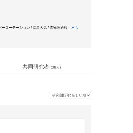
ーパーローテーション / 惑星大気 / 雲物理過程
…
も
共同研究者
(
38
人)