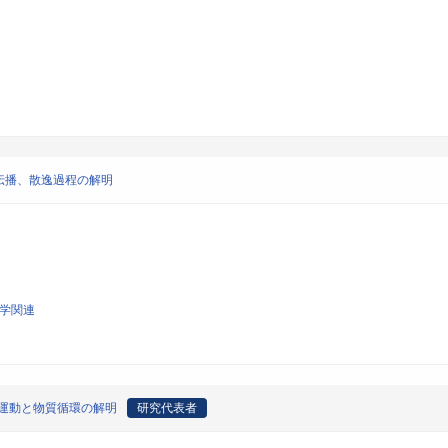
伝播、散逸過程の解明
科学関連
運動と物質循環の解明
研究代表者