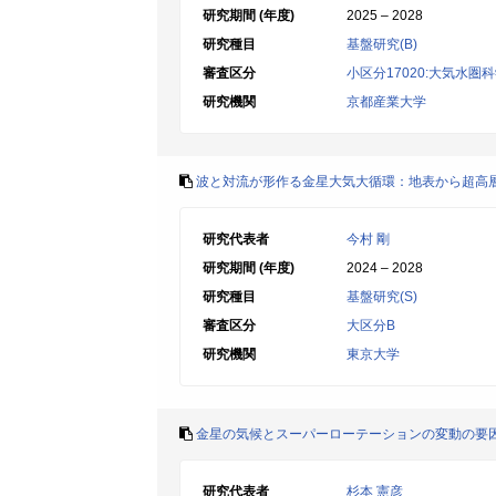
研究期間 (年度)
2025 – 2028
研究種目
基盤研究(B)
審査区分
小区分17020:大気水圏
研究機関
京都産業大学
波と対流が形作る金星大気大循環：地表から超高
研究代表者
今村 剛
研究期間 (年度)
2024 – 2028
研究種目
基盤研究(S)
審査区分
大区分B
研究機関
東京大学
金星の気候とスーパーローテーションの変動の要
研究代表者
杉本 憲彦