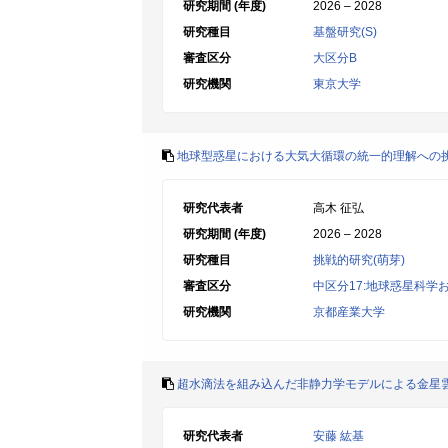
研究期間 (年度)
2026 – 2028
研究種目
基盤研究(S)
審査区分
大区分B
研究機関
東京大学
地球型惑星における大気大循環の統一的理解への
研究代表者
高木 征弘
研究期間 (年度)
2026 – 2028
研究種目
挑戦的研究(萌芽)
審査区分
中区分17:地球惑星科学
研究機関
京都産業大学
超水滴法を組み込んだ非静力学モデルによる金星
研究代表者
安藤 紘基