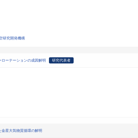
空研究開発機構
ーローテーションの成因解明
研究代表者
た金星大気物質循環の解明