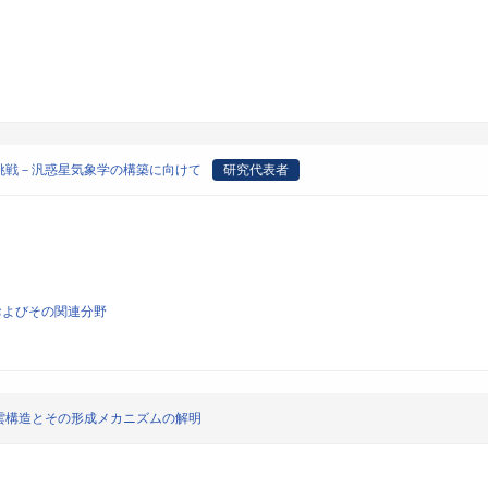
挑戦－汎惑星気象学の構築に向けて
研究代表者
およびその関連分野
雲構造とその形成メカニズムの解明