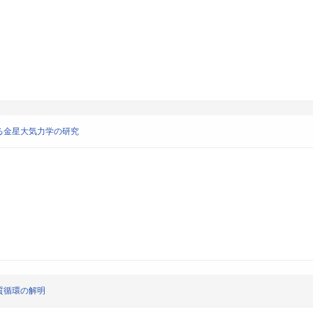
る金星大気力学の研究
質循環の解明