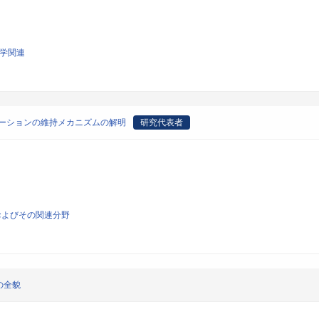
科学関連
テーションの維持メカニズムの解明
研究代表者
およびその関連分野
の全貌