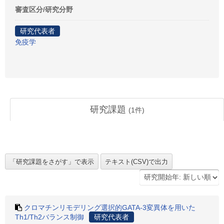
審査区分/研究分野
研究代表者
免疫学
研究課題
(
1
件)
クロマチンリモデリング選択的GATA-3変異体を用いた
Th1/Th2バランス制御
研究代表者