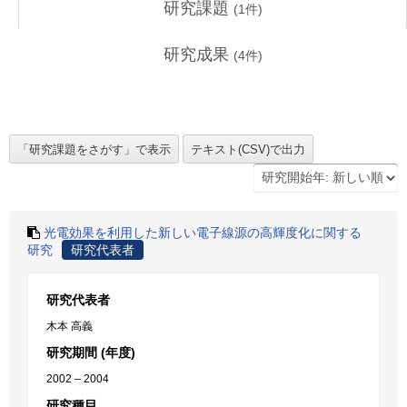
研究課題
(
1
件)
研究成果
(
4
件)
光電効果を利用した新しい電子線源の高輝度化に関する
研究
研究代表者
研究代表者
木本 高義
研究期間 (年度)
2002 – 2004
研究種目