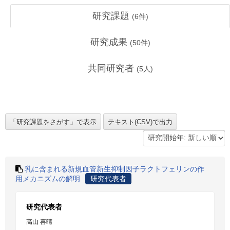
研究課題
(
6
件)
研究成果
(
50
件)
共同研究者
(
5
人)
乳に含まれる新規血管新生抑制因子ラクトフェリンの作
用メカニズムの解明
研究代表者
研究代表者
高山 喜晴