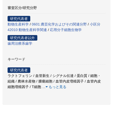
審査区分/研究分野
研究代表者
動物生産科学
/
0601:農芸化学およびその関連分野
/
小区分
42010:動物生産科学関連
/
応用分子細胞生物学
研究代表者以外
歯周治療系歯学
キーワード
研究代表者
ラクトフェリン / 血管新生 / シグナル伝達 / 蛋白質 / 細胞・
組織 / 農林水産物 / 腫瘍細胞 / 血管内皮増殖因子 / 血管内皮
細胞増殖因子 / T細胞
…
もっと見る