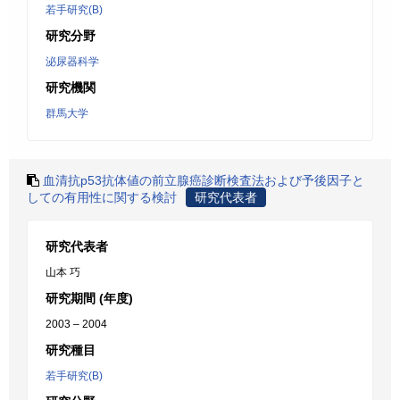
若手研究(B)
研究分野
泌尿器科学
研究機関
群馬大学
血清抗p53抗体値の前立腺癌診断検査法および予後因子と
しての有用性に関する検討
研究代表者
研究代表者
山本 巧
研究期間 (年度)
2003 – 2004
研究種目
若手研究(B)