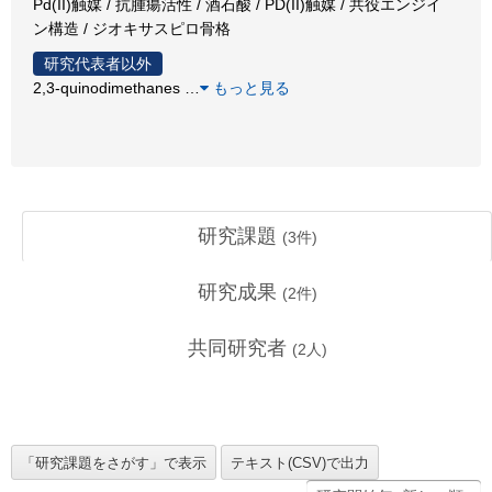
Pd(II)触媒 / 抗腫瘍活性 / 酒石酸 / PD(II)触媒 / 共役エンジイ
ン構造 / ジオキサスピロ骨格
研究代表者以外
2,3-quinodimethanes
…
もっと見る
研究課題
(
3
件)
研究成果
(
2
件)
共同研究者
(
2
人)