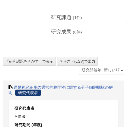
研究課題
(
1
件)
研究成果
(
6
件)
運動神経細胞の選択的脆弱性に関する分子細胞機構の解
明
研究代表者
研究代表者
河野 優
研究期間 (年度)