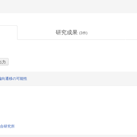
研究成果
(
3
件)
偏向遷移の可能性
総合研究所