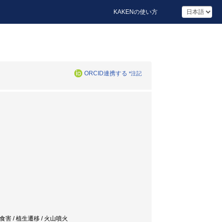
KAKENの使い方
ORCID連携する
*注記
カ食害 / 植生遷移 / 火山噴火