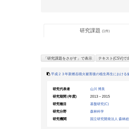
研究課題
(
1
件)
平成２３年新燃岳噴火被害後の植生再生における
研究代表者
山川 博美
研究期間 (年度)
2013 – 2015
研究種目
基盤研究(C)
研究分野
森林科学
研究機関
国立研究開発法人 森林