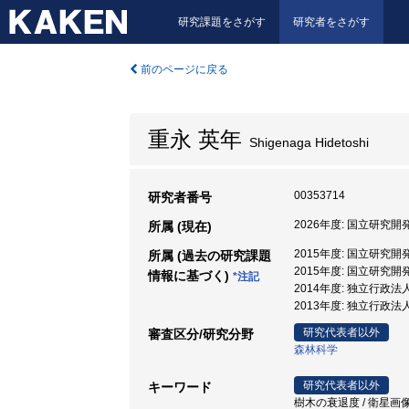
研究課題をさがす
研究者をさがす
前のページに戻る
重永 英年
Shigenaga Hidetoshi
00353714
研究者番号
2026年度: 国立研究
所属 (現在)
2015年度: 国立研究
所属 (過去の研究課題
2015年度: 国立研究
情報に基づく)
*注記
2014年度: 独立行政
2013年度: 独立行政
研究代表者以外
審査区分/研究分野
森林科学
研究代表者以外
キーワード
樹木の衰退度 / 衛星画像 