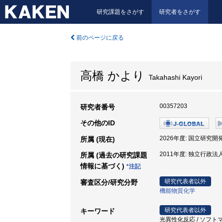
研究課題をさがす
研究者をさがす
前のページに戻る
高橋 かより
Takahashi Kayori
00357203
研究者番号
その他のID
2026年度: 国立研究
所属 (現在)
2011年度: 独立行政
所属 (過去の研究課題
情報に基づく)
*注記
研究代表者以外
審査区分/研究分野
機能物質化学
研究代表者以外
キーワード
光異性化反応 / ソフトマ