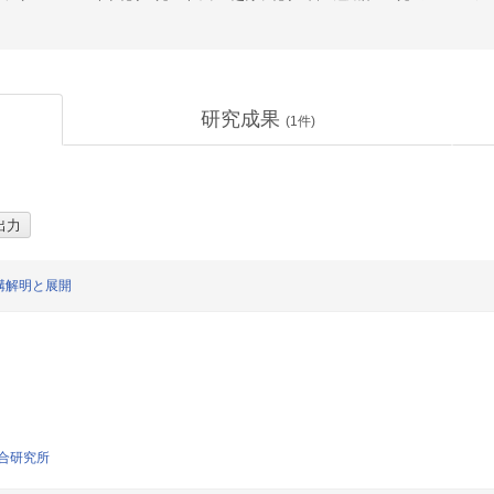
研究成果
(
1
件)
構解明と展開
合研究所