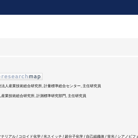
開発法人産業技術総合研究所, 計量標準総合センター, 主任研究員
法人産業技術総合研究所, 計測標準研究部門, 主任研究員
テリアル / コロイド化学 / 光スイッチ / 超分子化学 / 自己組織体 / 蛍光 / シアノビフ