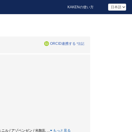
KAKENの使い方
ORCID連携する
*注記
ェニル / アゾベンゼン / 光散乱
…
もっと見る