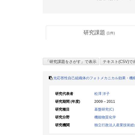
研究課題
(
1
件)
光応答性自己組織体のフォトメカニカル効果・機
研究代表者
松澤 洋子
研究期間 (年度)
2009 – 2011
研究種目
基盤研究(C)
研究分野
機能物質化学
研究機関
独立行政法人産業技術総