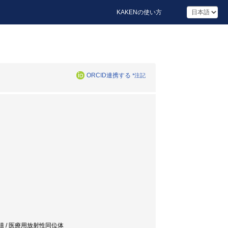
KAKENの使い方
ORCID連携する
*注記
面積 / 医療用放射性同位体