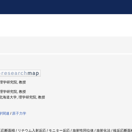
 理学研究院, 教授
 理学研究院, 教授
度: 北海道大学, 理学研究院, 教授
工学関連
/
原子力学
応断面積 / リチウム入射反応 / モニター反応 / 放射性同位体 / 放射化法 / 核反応断