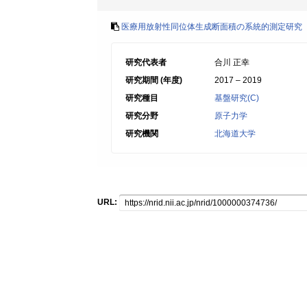
医療用放射性同位体生成断面積の系統的測定研究
研究代表者
合川 正幸
研究期間 (年度)
2017 – 2019
研究種目
基盤研究(C)
研究分野
原子力学
研究機関
北海道大学
URL: