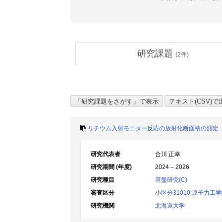
研究課題
(
2
件)
リチウム入射モニター反応の放射化断面積の測定
研究代表者
合川 正幸
研究期間 (年度)
2024 – 2026
研究種目
基盤研究(C)
審査区分
小区分31010:原子力工
研究機関
北海道大学