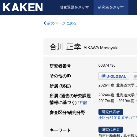
研究課題をさがす
研究者をさがす
前のページに戻る
合川 正幸
AIKAWA Masayuki
00374736
研究者番号
その他のID
2026年度: 北海道大学,
所属 (現在)
2024年度: 北海道大学,
所属 (過去の研究課題
2017年度 – 2019年
情報に基づく)
*注記
研究代表者
審査区分/研究分野
小区分31010:原子力
研究代表者
キーワード
放射化断面積 / 原子核反