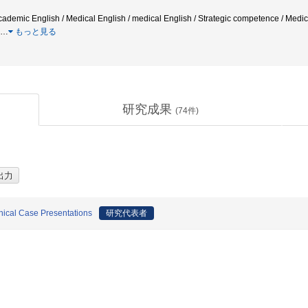
Academic English / Medical English / medical English / Strategic competence / Medi
…
もっと見る
研究成果
(
74
件)
inical Case Presentations
研究代表者