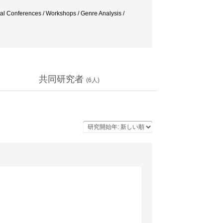
cal Conferences / Workshops / Genre Analysis /
共同研究者
(
6
人)