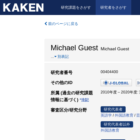
研究課題をさがす
研究者をさがす
前のページに戻る
Michael Guest
Michael Guest
…
別表記
00404400
研究者番号
その他のID
2010年度 – 2020年度
所属 (過去の研究課題
情報に基づく)
*注記
研究代表者
審査区分/研究分野
英語学
/
外国語教育
/
芸
研究代表者以外
外国語教育