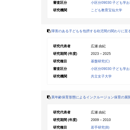
審査区分
小区分09030:子ども学
研究機関
こども教育宝仙大学
障害のある子どもを包摂する幼児間の関わりに至
研究代表者
広瀬 由紀
研究期間 (年度)
2023 – 2025
研究種目
基盤研究(C)
審査区分
小区分09030:子ども学
研究機関
共立女子大学
異年齢保育形態によるインクルージョン保育の展
研究代表者
広瀬 由紀
研究期間 (年度)
2009 – 2010
研究種目
若手研究(B)