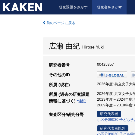
研究課題をさがす
研究者をさがす
前のページに戻る
広瀬 由紀
Hirose Yuki
00425357
研究者番号
その他のID
2026年度: 共立女子大学
所属 (現在)
2026年度: 共立女子大学
所属 (過去の研究課題
2023年度 – 2024年
情報に基づく)
*注記
2009年度 – 2010年
研究代表者
審査区分/研究分野
小区分09030:子ども
研究代表者以外
小区分09030:子ども