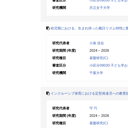
審査区分
小区分09030:子ども学
研究機関
共立女子大学
幼児期における、生まれ持った概日リズム特性に
研究代表者
小泉 佳右
研究期間 (年度)
2024 – 2026
研究種目
基盤研究(C)
審査区分
小区分09030:子ども学
研究機関
千葉大学
インクルーシブ保育における定型発達児への教育
研究代表者
守 巧
研究期間 (年度)
2024 – 2026
研究種目
基盤研究(C)