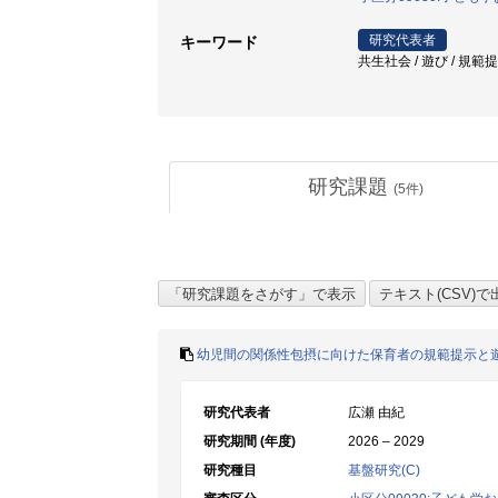
研究代表者
キーワード
共生社会 / 遊び / 規範提
研究課題
(
5
件)
幼児間の関係性包摂に向けた保育者の規範提示と
研究代表者
広瀬 由紀
研究期間 (年度)
2026 – 2029
研究種目
基盤研究(C)