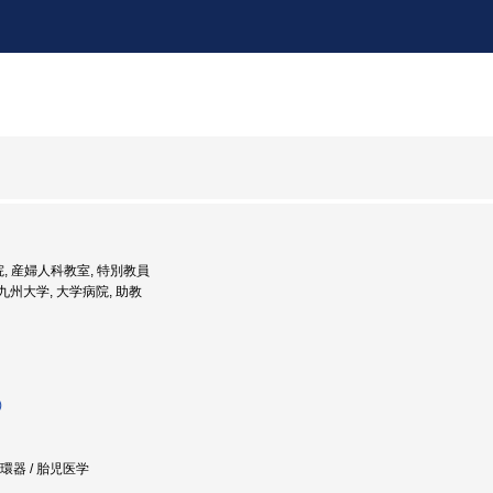
院, 産婦人科教室, 特別教員
: 九州大学, 大学病院, 助教
)
循環器 / 胎児医学