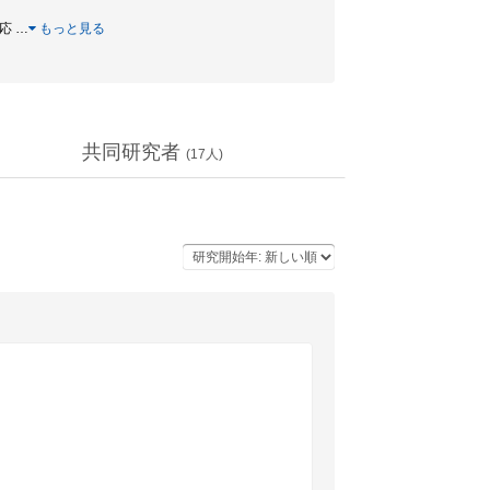
反応
…
もっと見る
共同研究者
(
17
人)