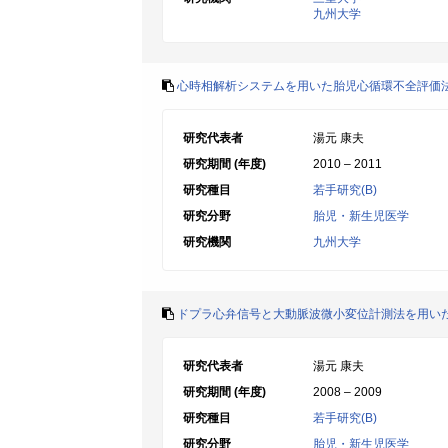
九州大学
心時相解析システムを用いた胎児心循環不全評価
研究代表者
湯元 康夫
研究期間 (年度)
2010 – 2011
研究種目
若手研究(B)
研究分野
胎児・新生児医学
研究機関
九州大学
ドプラ心弁信号と大動脈波微小変位計測法を用い
研究代表者
湯元 康夫
研究期間 (年度)
2008 – 2009
研究種目
若手研究(B)
研究分野
胎児・新生児医学