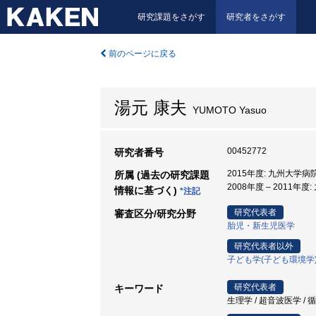
研究課題をさがす
研究者をさがす
前のページに戻る
湯元 康夫
YUMOTO Yasuo
00452772
研究者番号
2015年度: 九州大学病
所属 (過去の研究課題
2008年度 – 2011年度
情報に基づく)
*注記
研究代表者
審査区分/研究分野
胎児・新生児医学
研究代表者以外
子ども学(子ども環境学
研究代表者
キーワード
生理学 / 超音波医学 / 