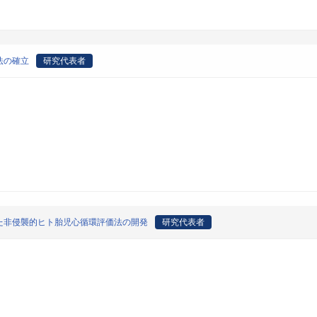
法の確立
研究代表者
た非侵襲的ヒト胎児心循環評価法の開発
研究代表者