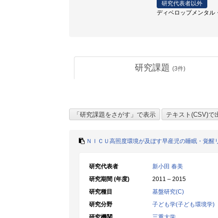
研究代表者以外
ディベロップメンタル・ケ
研究課題
(
3
件)
ＮＩＣＵ高照度環境が及ぼす早産児の睡眠・覚醒
研究代表者
新小田 春美
研究期間 (年度)
2011 – 2015
研究種目
基盤研究(C)
研究分野
子ども学(子ども環境学)
研究機関
三重大学