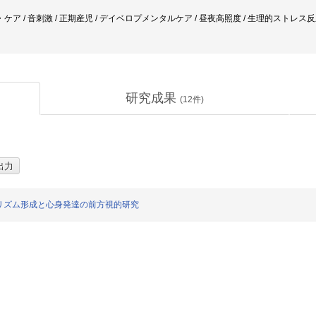
ア / 音刺激 / 正期産児 / デイベロプメンタルケア / 昼夜高照度 / 生理的ストレス
研究成果
(
12
件)
リズム形成と心身発達の前方視的研究