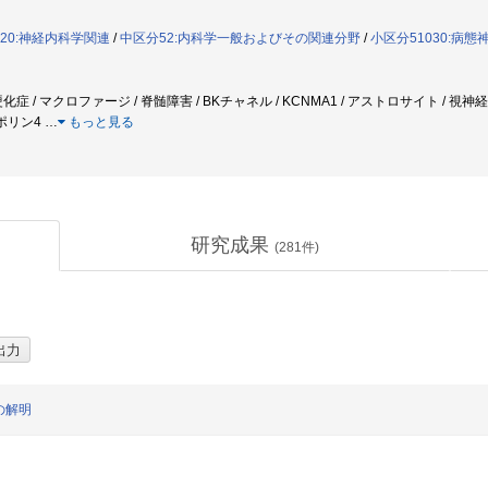
020:神経内科学関連
/
中区分52:内科学一般およびその関連分野
/
小区分51030:病
症 / マクロファージ / 脊髄障害 / BKチャネル / KCNMA1 / アストロサイト / 視神
アポリン4
…
もっと見る
研究成果
(
281
件)
の解明