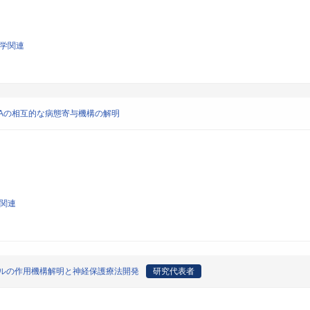
科学関連
Aの相互的な病態寄与機構の解明
学関連
ネルの作用機構解明と神経保護療法開発
研究代表者