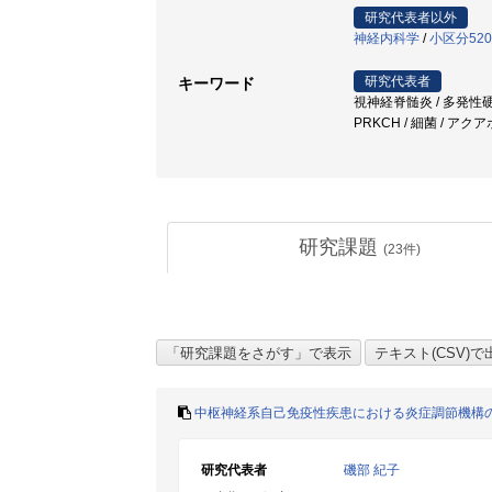
研究代表者以外
神経内科学
/
小区分52
研究代表者
キーワード
視神経脊髄炎 / 多発性硬化
PRKCH / 細菌 / アク
研究課題
(
23
件)
中枢神経系自己免疫性疾患における炎症調節機構
研究代表者
磯部 紀子