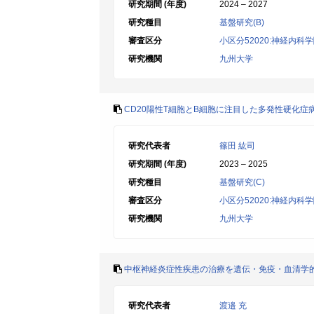
研究期間 (年度)
2024 – 2027
研究種目
基盤研究(B)
審査区分
小区分52020:神経内科
研究機関
九州大学
CD20陽性T細胞とB細胞に注目した多発性硬化症
研究代表者
篠田 紘司
研究期間 (年度)
2023 – 2025
研究種目
基盤研究(C)
審査区分
小区分52020:神経内科
研究機関
九州大学
中枢神経炎症性疾患の治療を遺伝・免疫・血清学
研究代表者
渡邉 充