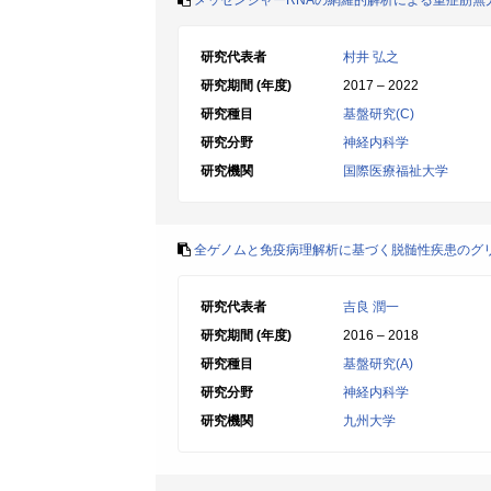
メッセンジャーRNAの網羅的解析による重症筋無
研究代表者
村井 弘之
研究期間 (年度)
2017 – 2022
研究種目
基盤研究(C)
研究分野
神経内科学
研究機関
国際医療福祉大学
全ゲノムと免疫病理解析に基づく脱髄性疾患のグ
研究代表者
吉良 潤一
研究期間 (年度)
2016 – 2018
研究種目
基盤研究(A)
研究分野
神経内科学
研究機関
九州大学