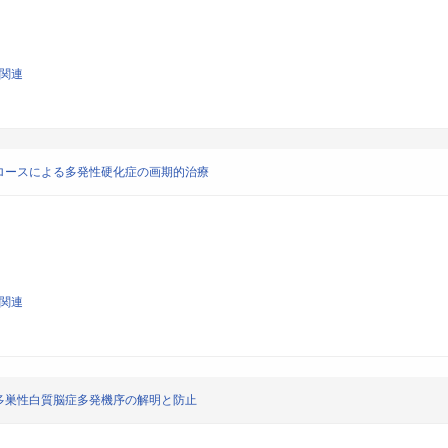
学関連
ロースによる多発性硬化症の画期的治療
学関連
多巣性白質脳症多発機序の解明と防止