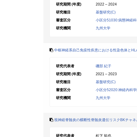
研究期間 (年度)
2022 – 2024
研究種目
基盤研究(C)
審査区分
小区分51030:病態神経
研究機関
九州大学
中枢神経系自己免疫性疾患における性染色体とHL
研究代表者
磯部 紀子
研究期間 (年度)
2021 – 2023
研究種目
基盤研究(C)
審査区分
小区分52020:神経内科
研究機関
九州大学
視神経脊髄炎の横断性脊髄炎遺伝リスクBKチャ
研究代表者
松下 拓也