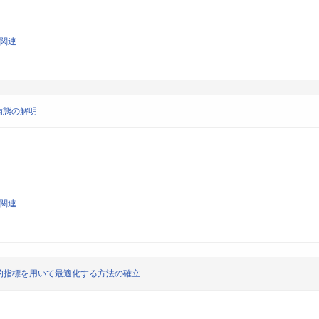
学関連
病態の解明
学関連
的指標を用いて最適化する方法の確立