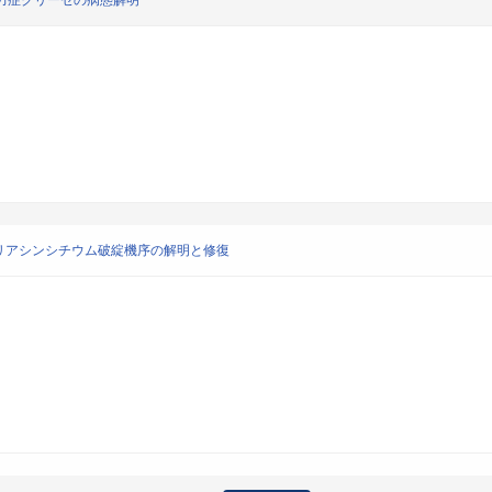
力症クリーゼの病態解明
リアシンシチウム破綻機序の解明と修復