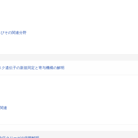
よびその関連分野
スク遺伝子の新規同定と寄与機構の解明
学関連