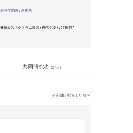
態神経科学関連
/
生物系
経脊髄炎スペクトラム障害 / 自然免疫 / γδT細胞 /
共同研究者
(
27
人)