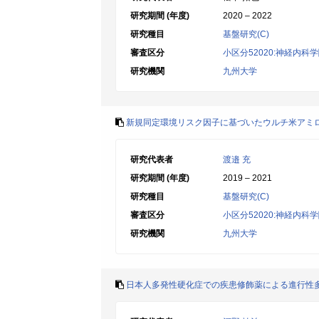
研究期間 (年度)
2020 – 2022
研究種目
基盤研究(C)
審査区分
小区分52020:神経内科
研究機関
九州大学
新規同定環境リスク因子に基づいたウルチ米アミ
研究代表者
渡邉 充
研究期間 (年度)
2019 – 2021
研究種目
基盤研究(C)
審査区分
小区分52020:神経内科
研究機関
九州大学
日本人多発性硬化症での疾患修飾薬による進行性