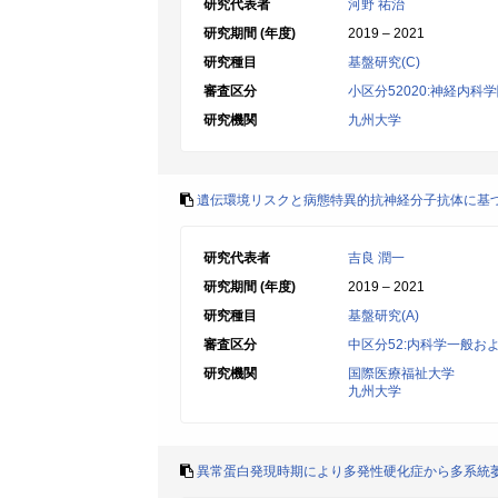
研究代表者
河野 祐治
研究期間 (年度)
2019 – 2021
研究種目
基盤研究(C)
審査区分
小区分52020:神経内科
研究機関
九州大学
遺伝環境リスクと病態特異的抗神経分子抗体に基
研究代表者
吉良 潤一
研究期間 (年度)
2019 – 2021
研究種目
基盤研究(A)
審査区分
中区分52:内科学一般お
研究機関
国際医療福祉大学
九州大学
異常蛋白発現時期により多発性硬化症から多系統