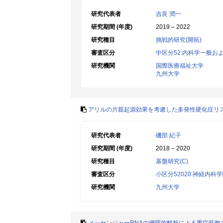
研究代表者
吉良 潤一
研究期間 (年度)
2019 – 2022
研究種目
挑戦的研究(開拓)
審査区分
中区分52:内科学一般お
研究機関
国際医療福祉大学
九州大学
アリルの片親起源効果を考慮した多発性硬化症リ
研究代表者
磯部 紀子
研究期間 (年度)
2018 – 2020
研究種目
基盤研究(C)
審査区分
小区分52020:神経内科
研究機関
九州大学