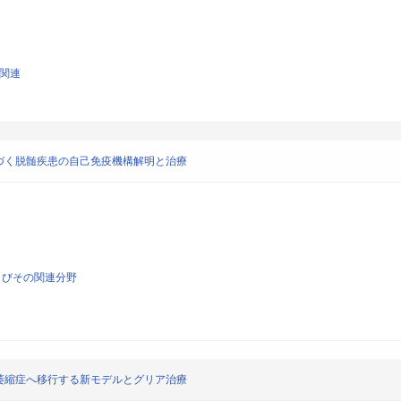
学関連
づく脱髄疾患の自己免疫機構解明と治療
よびその関連分野
萎縮症へ移行する新モデルとグリア治療