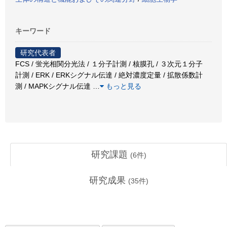
キーワード
研究代表者
FCS / 蛍光相関分光法 / １分子計測 / 核膜孔 / ３次元１分子
計測 / ERK / ERKシグナル伝達 / 絶対濃度定量 / 拡散係数計
測 / MAPKシグナル伝達
…
もっと見る
研究課題
(
6
件)
研究成果
(
35
件)