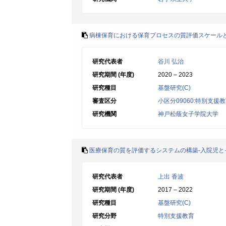
病棟保育における保育プロセスの質評価スケール
研究代表者
谷川 弘治
研究期間 (年度)
2020 – 2023
研究種目
基盤研究(C)
審査区分
小区分09060:特別支援
研究機関
神戸松蔭女子学院大学
医療保育の質を評価するシステムの構築-入院児と
研究代表者
上出 香波
研究期間 (年度)
2017 – 2022
研究種目
基盤研究(C)
研究分野
特別支援教育