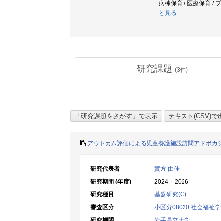
病棟保育 / 医療保育 /
と見る
研究課題
(
3
件)
アウトカム評価による児童養護施設訪問アドボカ
研究代表者
實方 由佳
研究期間 (年度)
2024 – 2026
研究種目
基盤研究(C)
審査区分
小区分08020:社会福祉
研究機関
岩手県立大学