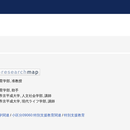
教育学部, 准教授
教育学部, 助手
度: 帝京平成大学, 人文社会学部, 講師
度: 帝京平成大学, 現代ライフ学部, 講師
祉学関連
/
小区分09060:特別支援教育関連
/
特別支援教育