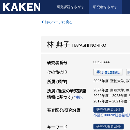
研究課題をさがす
研究者をさがす
前のページに戻る
林 典子
HAYASHI NORIKO
00620444
研究者番号
その他のID
2026年度: 聖徳大学, 
所属 (現在)
2024年度: 白鴎大学, 
所属 (過去の研究課題
2022年度 – 2023年
情報に基づく)
*注記
2017年度 – 2021年
研究代表者以外
審査区分/研究分野
小区分08020:社会福
研究代表者以外
キーワード