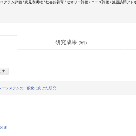
 プログラム評価 / 意見表明権 / 社会的養育 / セオリー評価 / ニーズ評価 / 施設訪問ア
研究成果
(
9
件)
シーシステムの一般化に向けた研究
学関連