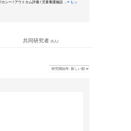
ドボカシー / アウトカム評価 / 児童養護施設
…
もっ
共同研究者
(
6
人)