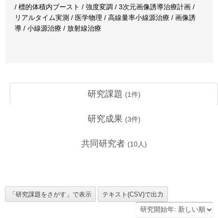
/ 標的体積内ブースト / 強度変調 / 3次元画像誘導治療計画 /
リアルタイム実測 / 医学物理 / 高線量率小線源治療 / 画像誘
導 / 小線源治療 / 放射線治療
研究課題
(
1
件)
研究成果
(
3
件)
共同研究者
(
10
人)