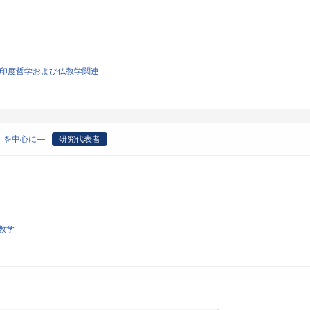
学、印度哲学および仏教学関連
』を中心に―
研究代表者
教学