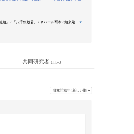
随順』 / 『八千頌般若』 / ネパール写本 / 如来蔵
…
共同研究者
(
11
人)