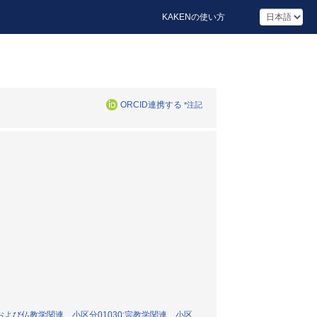
KAKENの使い方
ORCID連携する
*注記
および仏教学関連、小区分01030:宗教学関連、小区