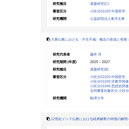
研究種目
基盤研究(C)
審査区分
小区分01020:中国哲
研究機関
公益財団法人東洋文庫
大乗仏教における〈不生不滅〉概念の形成と発展
研究代表者
藤井 淳
研究期間 (年度)
2025 – 2027
研究種目
基盤研究(B)
審査区分
小区分01020:中国哲
小区分01030:宗教学関連
小区分01040:思想史関連
合同審査対象区分:小区分0
研究機関
駒澤大学
12世紀インド仏教における経典解釈の特徴の解明