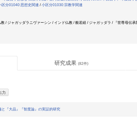
小区分01040:思想史関連
/
小区分01030:宗教学関連
教 / ジャガッダラニヴァーシン / インド仏教 / 般若経 / ジャガッダラ / 『世尊母伝承
研究成果
(
82
件)
備と『大品』『智度論』の実証的研究