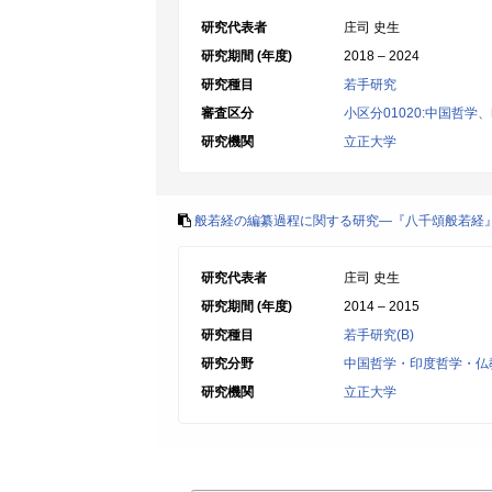
研究代表者
庄司 史生
研究期間 (年度)
2018 – 2024
研究種目
若手研究
審査区分
小区分01020:中国哲
研究機関
立正大学
般若経の編纂過程に関する研究―『八千頌般若経
研究代表者
庄司 史生
研究期間 (年度)
2014 – 2015
研究種目
若手研究(B)
研究分野
中国哲学・印度哲学・仏
研究機関
立正大学