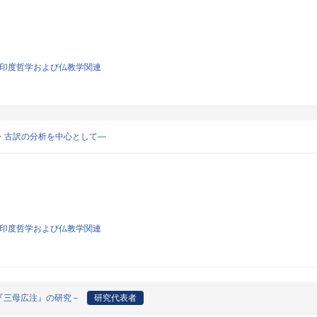
学、印度哲学および仏教学関連
経典・古訳の分析を中心として―
学、印度哲学および仏教学関連
『三母広注』の研究－
研究代表者