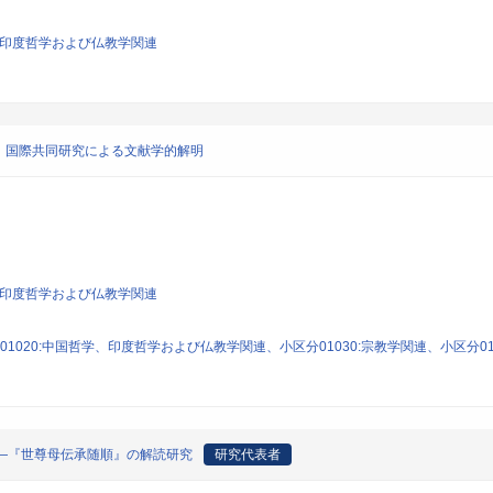
学、印度哲学および仏教学関連
：国際共同研究による文献学的解明
学、印度哲学および仏教学関連
1020:中国哲学、印度哲学および仏教学関連、小区分01030:宗教学関連、小区分01
―『世尊母伝承随順』の解読研究
研究代表者