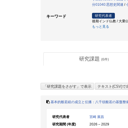
分01040:思想史関連
/
研究代表者
キーワード
後期インド仏教 / 大乗仏
もっと見る
研究課題
(
6
件)
基本的般若経の成立と伝播：八千頌般若の基盤整
研究代表者
宮崎 展昌
研究期間 (年度)
2026 – 2029