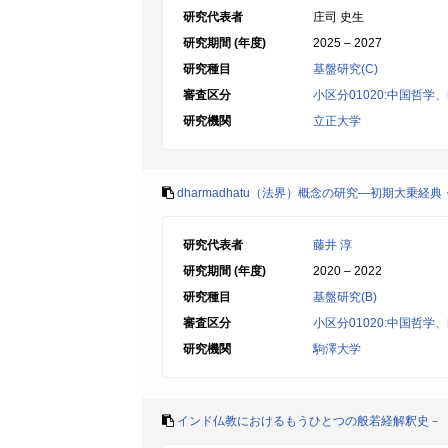
研究代表者
庄司 史生
研究期間 (年度)
2025 – 2027
研究種目
基盤研究(C)
審査区分
小区分01020:中国哲
研究機関
立正大学
dharmadhatu（法界）概念の研究―初期大乗
研究代表者
藤井 淳
研究期間 (年度)
2020 – 2022
研究種目
基盤研究(B)
審査区分
小区分01020:中国哲
研究機関
駒澤大学
インド仏教におけるもうひとつの般若経解釈史－