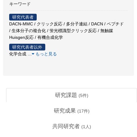
キーワード
研究代表者
DACN-MMC / クリック反応 / 多分子連結 / DACN / ペプチド
/ 生体分子の複合化 / 蛍光標識型クリック反応 / 無触媒
Huisgen反応 / 有機合成化学
研究代表者以外
化学合成
…
もっと見る
研究課題
(
5
件)
研究成果
(
17
件)
共同研究者
(
1
人)