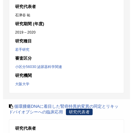
研究代表者
石津谷 祐
研究期間 (年度)
2019 – 2020
研究種目
若手研究
審査区分
小区分56030:泌尿器科学関連
研究機関
大阪大学
循環腫瘍DNAに着目した腎癌特異的変異の同定とリキッ
ドバイオプシーへの臨床応用
研究代表者
研究代表者