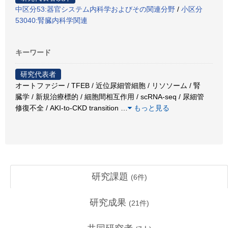
中区分53:器官システム内科学およびその関連分野
/
小区分
53040:腎臓内科学関連
キーワード
研究代表者
オートファジー / TFEB / 近位尿細管細胞 / リソソーム / 腎
臓学 / 新規治療標的 / 細胞間相互作用 / scRNA-seq / 尿細管
修復不全 / AKI-to-CKD transition
…
もっと見る
研究課題
(
6
件)
研究成果
(
21
件)