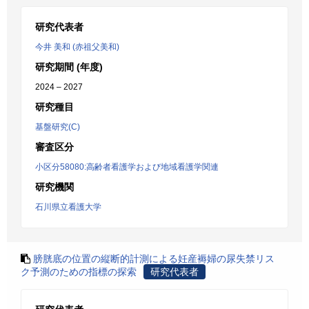
研究代表者
今井 美和 (赤祖父美和)
研究期間 (年度)
2024 – 2027
研究種目
基盤研究(C)
審査区分
小区分58080:高齢者看護学および地域看護学関連
研究機関
石川県立看護大学
膀胱底の位置の縦断的計測による妊産褥婦の尿失禁リス
ク予測のための指標の探索
研究代表者