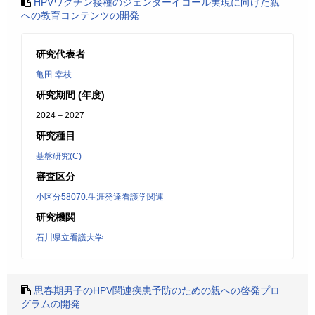
HPVワクチン接種のジェンダーイコール実現に向けた親
への教育コンテンツの開発
研究代表者
亀田 幸枝
研究期間 (年度)
2024 – 2027
研究種目
基盤研究(C)
審査区分
小区分58070:生涯発達看護学関連
研究機関
石川県立看護大学
思春期男子のHPV関連疾患予防のための親への啓発プロ
グラムの開発