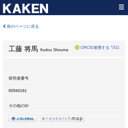
前のページに戻る
工藤 将馬
ORCID連携する
*注記
Kudou Shouma
研究者番号
00940181
その他のID