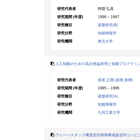
研究代表者
阿曽 弘具
研究期間 (年度)
1996 – 1997
研究種目
基盤研究(B)
研究分野
知能情報学
研究機関
東北大学
人工知能のための高次推論原理と知能プログラミ
研究代表者
原尾 正輝 (原尾 政輝)
研究期間 (年度)
1995 – 1996
研究種目
基盤研究(A)
研究分野
知能情報学
研究機関
九州工業大学
ウェーハスタック構造型自律再構成超並列コンピ