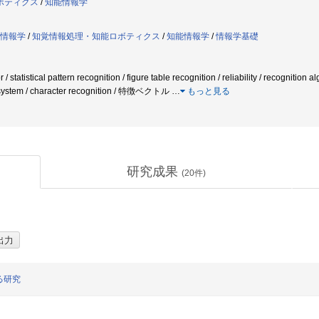
ボティクス
/
知能情報学
情報学
/
知覚情報処理・知能ロボティクス
/
知能情報学
/
情報学基礎
statistical pattern recognition / figure table recognition / reliability / recognition a
 system / character recognition / 特徴ベクトル
…
もっと見る
研究成果
(
20
件)
る研究