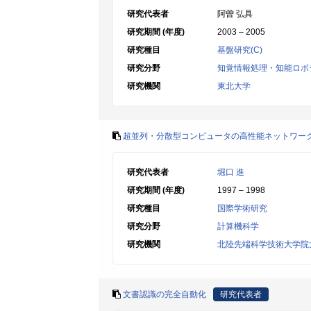
研究代表者
阿曽 弘具
研究期間 (年度)
2003 – 2005
研究種目
基盤研究(C)
研究分野
知覚情報処理・知能ロボ
研究機関
東北大学
超並列・分散型コンピュータの高性能ネットワー
研究代表者
堀口 進
研究期間 (年度)
1997 – 1998
研究種目
国際学術研究
研究分野
計算機科学
研究機関
北陸先端科学技術大学院
文書認識の完全自動化
研究代表者