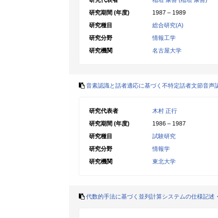
研究代表者
稲垣 康喜 (稲垣 康善)
研究期間 (年度)
1987 – 1989
研究種目
総合研究(A)
研究分野
情報工学
研究機関
名古屋大学
音素認識と話者適応に基づく不特定話者文節音声
研究代表者
木村 正行
研究期間 (年度)
1986 – 1987
研究種目
試験研究
研究分野
情報学
研究機関
東北大学
代数的手法に基づく並列計算システムの仕様記述