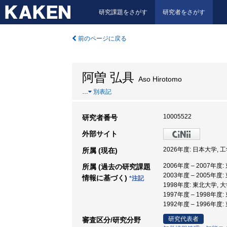
研究課題をさがす
研究者をさがす
前のページに戻る
阿曽 弘具
Aso Hirotomo
…
別表記
10005522
研究者番号
外部サイト
2026年度: 日本大学, 
所属 (現在)
2006年度 – 2007年度
所属 (過去の研究課題
2003年度 – 2005年
情報に基づく)
*注記
1998年度: 東北大学,
1997年度 – 1998年
1992年度 – 1996年度
研究代表者
審査区分/研究分野