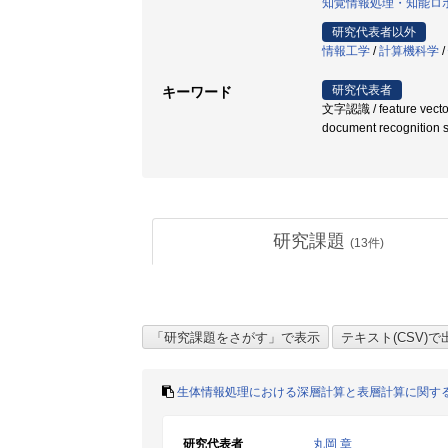
知覚情報処理・知能ロ
研究代表者以外
情報工学
/
計算機科学
/
研究代表者
キーワード
文字認識 / feature vector / 
document recognition
研究課題
(
13
件)
生体情報処理における深層計算と表層計算に関す
研究代表者
丸岡 章