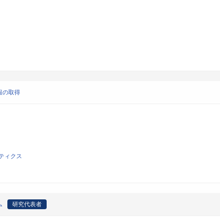
報の取得
ティクス
ム
研究代表者