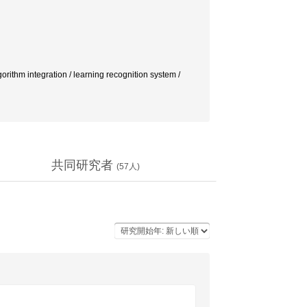
lgorithm integration / learning recognition system /
共同研究者
(
57
人)