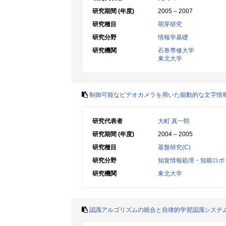
研究期間 (年度)
2005 – 2007
研究種目
萌芽研究
研究分野
情報学基礎
研究機関
石巻専修大学
東北大学
制御可能なビデオカメラを用いた能動的な文字情
研究代表者
大町 真一郎
研究期間 (年度)
2004 – 2005
研究種目
基盤研究(C)
研究分野
知覚情報処理・知能ロボ
研究機関
東北大学
認識アルゴリズムの統合と自律的学習認識システ