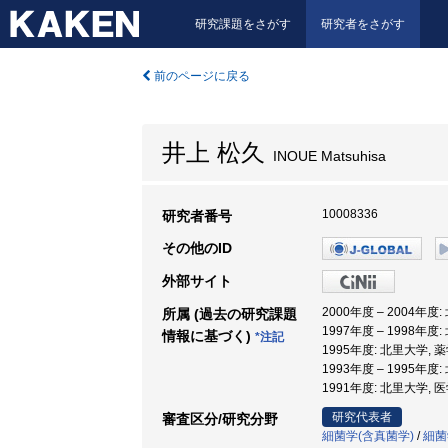
研究課題をさがす
研究者をさがす
前のページに戻る
井上 松久
INOUE Matsuhisa
10008336
研究者番号
その他のID
外部サイト
2000年度 – 2004年度
所属 (過去の研究課題
1997年度 – 1998年度
情報に基づく)
*注記
1995年度: 北里大学, 
1993年度 – 1995年度
1991年度: 北里大学, 
研究代表者
審査区分/研究分野
細菌学(含真菌学)
/
細菌