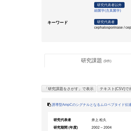
研究代表者以外
細菌学(含真菌学)
研究代表者
キーワード
cephalosporinase / 
研究課題
(
9
件)
誘導型AmpCのシグナルとなるムロペプタイド伝
研究代表者
井上 松久
研究期間 (年度)
2002 – 2004