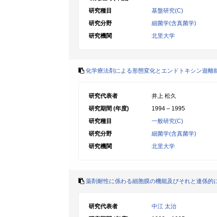
研究種目
基盤研究(C)
研究分野
細菌学(含真菌学)
研究機関
北里大学
化学療法剤による形態変化とエンドトキシン遊離
研究代表者
井上 松久
研究期間 (年度)
1994 – 1995
研究種目
一般研究(C)
研究分野
細菌学(含真菌学)
研究機関
北里大学
薬剤耐性に係わる細胞膜の機能及びそれと連係的
研究代表者
中江 太治