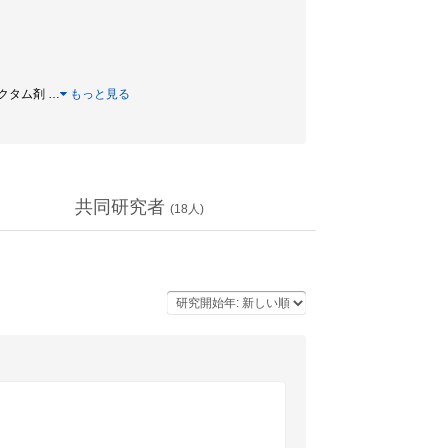
 β-ラクタム剤
…
もっと見る
共同研究者
(
18
人)