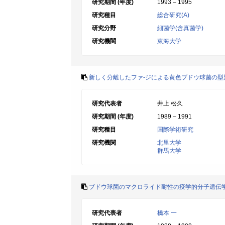
研究期間 (年度)
1993 – 1995
研究種目
総合研究(A)
研究分野
細菌学(含真菌学)
研究機関
東海大学
新しく分離したファ-ジによる黄色ブドウ球菌の型
研究代表者
井上 松久
研究期間 (年度)
1989 – 1991
研究種目
国際学術研究
研究機関
北里大学
群馬大学
ブドウ球菌のマクロライド耐性の疫学的分子遺伝
研究代表者
橋本 一