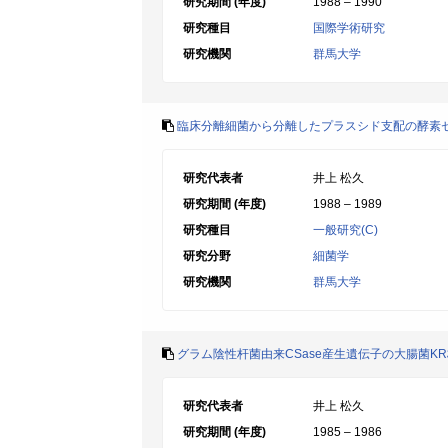
研究期間 (年度)
1988 – 1990
研究種目
国際学術研究
研究機関
群馬大学
臨床分離細菌から分離したプラスシド支配の酵素セ
研究代表者
井上 松久
研究期間 (年度)
1988 – 1989
研究種目
一般研究(C)
研究分野
細菌学
研究機関
群馬大学
グラム陰性杆菌由来CSase産生遺伝子の大腸菌K
研究代表者
井上 松久
研究期間 (年度)
1985 – 1986