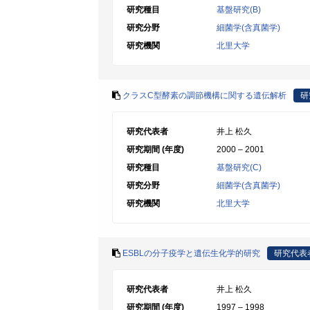
研究種目
基盤研究(B)
研究分野
細菌学(含真菌学)
研究機関
北里大学
クラスC型酵素の調節機構に関する遺伝解析
研
研究代表者
井上 松久
研究期間 (年度)
2000 – 2001
研究種目
基盤研究(C)
研究分野
細菌学(含真菌学)
研究機関
北里大学
ESBLの分子疫学と遺伝生化学的研究
研究代表
研究代表者
井上 松久
研究期間 (年度)
1997 – 1998