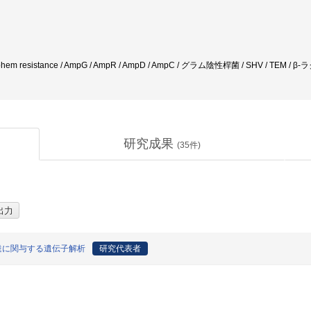
cephem resistance / AmpG / AmpR / AmpD / AmpC / グラム陰性桿菌 / SHV / TEM /
研究成果
(
35
件)
達に関与する遺伝子解析
研究代表者