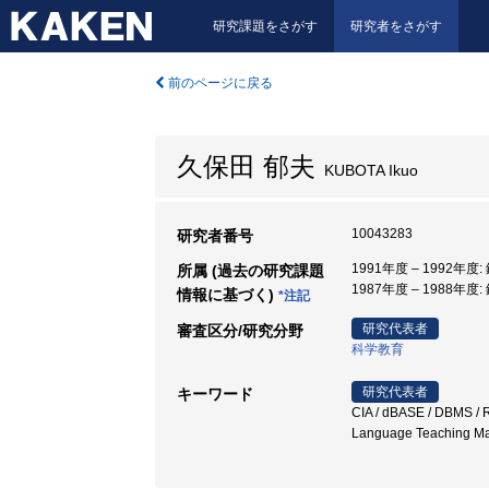
研究課題をさがす
研究者をさがす
前のページに戻る
久保田 郁夫
KUBOTA Ikuo
10043283
研究者番号
1991年度 – 1992年
所属 (過去の研究課題
1987年度 – 1988年
情報に基づく)
*注記
研究代表者
審査区分/研究分野
科学教育
研究代表者
キーワード
CIA / dBASE / DBMS / R
Language Teaching M