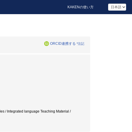
KAKENの使い方
ORCID連携する
*注記
es / Integrated language Teaching Material /