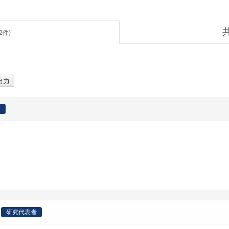
2
件)
者
研究代表者