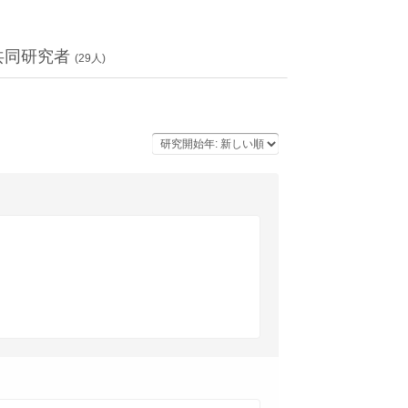
共同研究者
(
29
人)