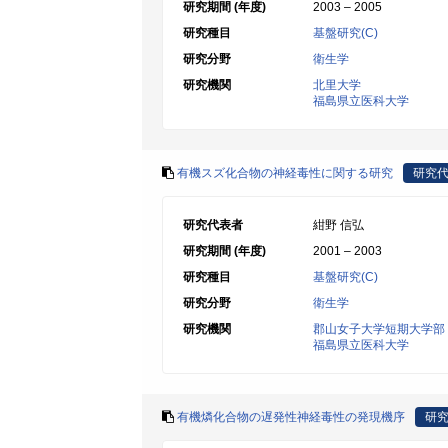
研究期間 (年度)
2003 – 2005
研究種目
基盤研究(C)
研究分野
衛生学
研究機関
北里大学
福島県立医科大学
有機スズ化合物の神経毒性に関する研究
研究
研究代表者
紺野 信弘
研究期間 (年度)
2001 – 2003
研究種目
基盤研究(C)
研究分野
衛生学
研究機関
郡山女子大学短期大学部
福島県立医科大学
有機燐化合物の遅発性神経毒性の発現機序
研