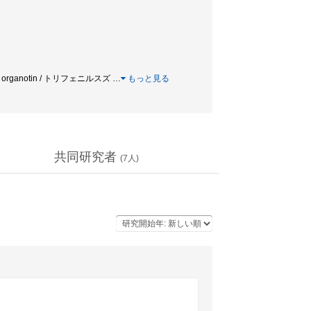
Cl / organotin / トリフェニルスズ
…
もっと見る
共同研究者
(
7
人)