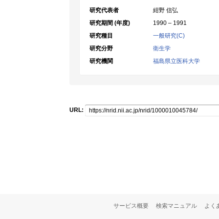
研究代表者
紺野 信弘
研究期間 (年度)
1990 – 1991
研究種目
一般研究(C)
研究分野
衛生学
研究機関
福島県立医科大学
URL:
サービス概要
検索マニュアル
よく