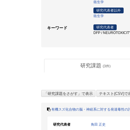
衛生学
研究代表者以外
衛生学
研究代表者
キーワード
DFP / NEUROTOXICITY
研究課題
(
3
件)
有機スズ化合物の脳・神経系に対する発達毒性の
研究代表者
角田 正史