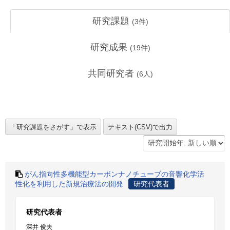
研究課題
(
3
件)
研究成果
(
19
件)
共同研究者
(
6
人)
がん指向性多機能型カーボンナノチューブの音響化学活
性化を利用した新規治療法の開発
研究代表者
研究代表者
深井 俊夫