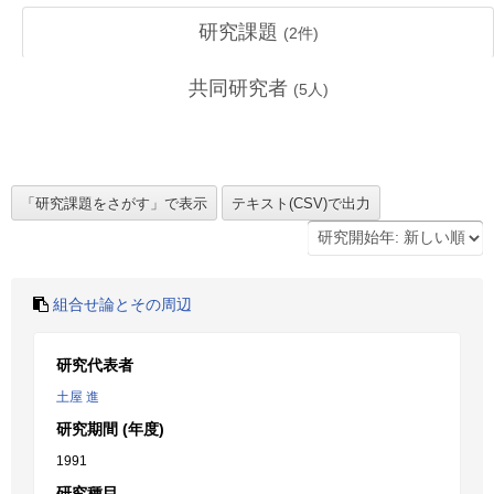
研究課題
(
2
件)
共同研究者
(
5
人)
組合せ論とその周辺
研究代表者
土屋 進
研究期間 (年度)
1991
研究種目