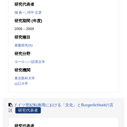
研究代表者
城 眞一
,
河中 正彦
研究期間 (年度)
2006 – 2009
研究種目
基盤研究(A)
研究分野
ヨーロッパ語系文学
研究機関
東京医科大学
山口大学
ドイツ世紀転換用における「文化」とBurgerlichkeitの言
説
研究代表者
研究代表者