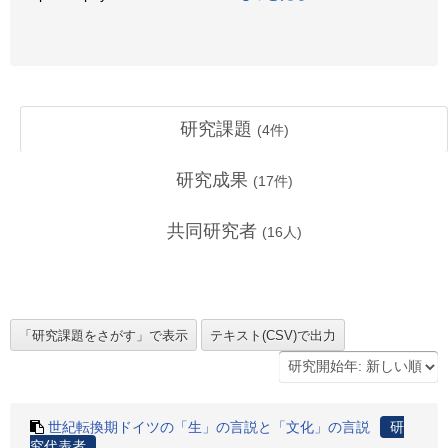
研究課題
(
4
件)
研究成果
(
17
件)
共同研究者
(
16
人)
世紀転換期ドイツの「生」の言説と「文化」の言説
研
究代表者