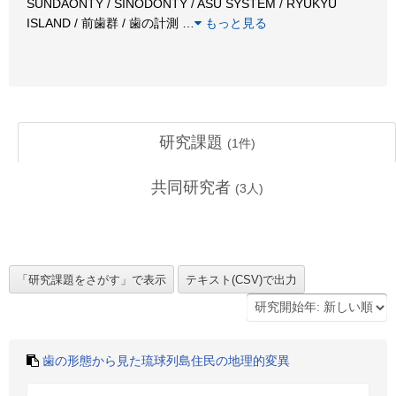
SUNDAONTY / SINODONTY / ASU SYSTEM / RYUKYU
ISLAND / 前歯群 / 歯の計測
…
もっと見る
研究課題
(
1
件)
共同研究者
(
3
人)
歯の形態から見た琉球列島住民の地理的変異