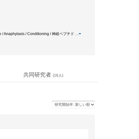
mine / Anaphylaxis / Conditioning / 神経ペプチド
…
共同研究者
(
16
人)