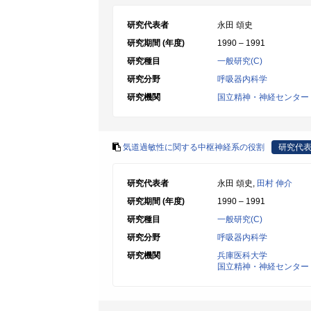
研究代表者
永田 頌史
研究期間 (年度)
1990 – 1991
研究種目
一般研究(C)
研究分野
呼吸器内科学
研究機関
国立精神・神経センター
気道過敏性に関する中枢神経系の役割
研究代
研究代表者
永田 頌史,
田村 伸介
研究期間 (年度)
1990 – 1991
研究種目
一般研究(C)
研究分野
呼吸器内科学
研究機関
兵庫医科大学
国立精神・神経センター