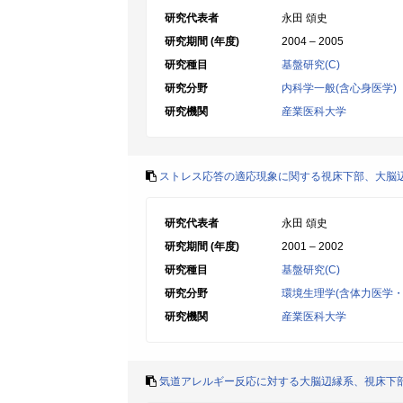
研究代表者
永田 頌史
研究期間 (年度)
2004 – 2005
研究種目
基盤研究(C)
研究分野
内科学一般(含心身医学)
研究機関
産業医科大学
ストレス応答の適応現象に関する視床下部、大脳
研究代表者
永田 頌史
研究期間 (年度)
2001 – 2002
研究種目
基盤研究(C)
研究分野
環境生理学(含体力医学・
研究機関
産業医科大学
気道アレルギー反応に対する大脳辺縁系、視床下