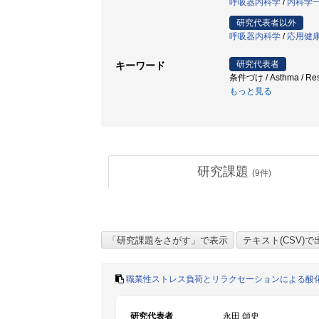
呼吸器内科学
/
内科学一
研究代表者以外
呼吸器内科学
/
応用健
研究代表者
キーワード
条件づけ / Asthma / Respi
もっと見る
研究課題
(
9
件)
職業性ストレス負荷とリラクセーションによる酸
研究代表者
永田 頌史