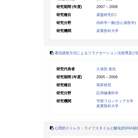
研究期間 (年度)
2007 – 2008
研究種目
基盤研究(C)
研究分野
内科学一般(含心身医学)
研究機関
産業医科大学
通信講座方式によるリラクセーション法指導及び
研究代表者
久保田 進也
研究期間 (年度)
2005 – 2006
研究種目
萌芽研究
研究分野
応用健康科学
研究機関
宇部フロンティア大学
産業医科大学
心理的ストレス・ライフスタイルと酸化的DNA損傷: