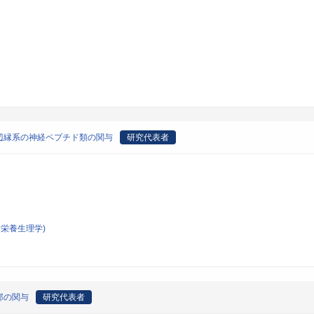
辺縁系の神経ペプチド類の関与
研究代表者
栄養生理学)
部の関与
研究代表者