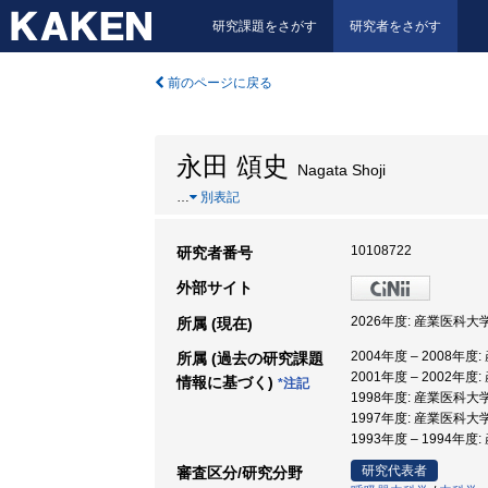
研究課題をさがす
研究者をさがす
前のページに戻る
永田 頌史
Nagata Shoji
…
別表記
10108722
研究者番号
外部サイト
2026年度: 産業医科大
所属 (現在)
2004年度 – 2008年
所属 (過去の研究課題
2001年度 – 2002年
情報に基づく)
*注記
1998年度: 産業医科大
1997年度: 産業医科大
1993年度 – 1994年
研究代表者
審査区分/研究分野