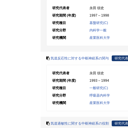
研究代表者
永田 頌史
研究期間 (年度)
1997 – 1998
研究種目
基盤研究(C)
研究分野
内科学一般
研究機関
産業医科大学
気道反応性に対する中枢神経系の関与
研究代
研究代表者
永田 頌史
研究期間 (年度)
1993 – 1994
研究種目
一般研究(C)
研究分野
呼吸器内科学
研究機関
産業医科大学
気道過敏性に関する中枢神経系の役割
研究代