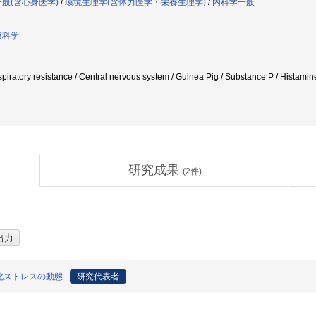
般(含心身医学)
/
環境生理学(含体力医学・栄養生理学)
/
内科学一般
康科学
ratory resistance / Central nervous system / Guinea Pig / Substance P / Hista
研究成果
(
2
件)
化ストレスの動態
研究代表者