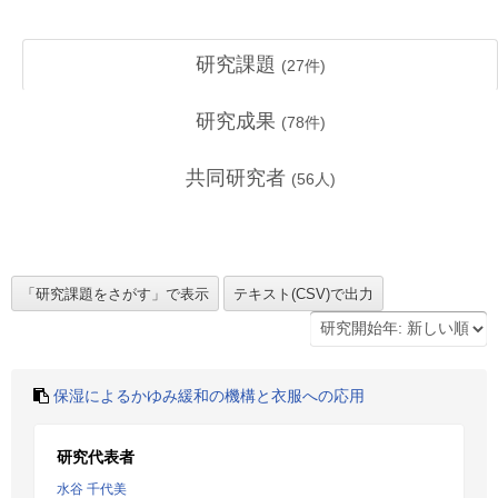
研究課題
(
27
件)
研究成果
(
78
件)
共同研究者
(
56
人)
保湿によるかゆみ緩和の機構と衣服への応用
研究代表者
水谷 千代美