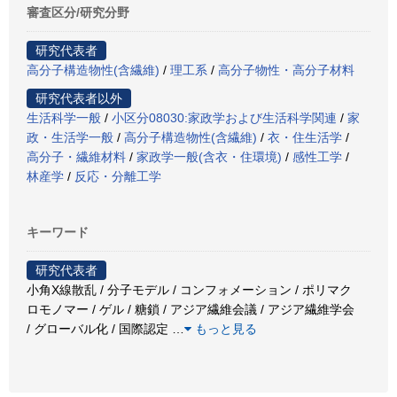
審査区分/研究分野
研究代表者
高分子構造物性(含繊維)
/
理工系
/
高分子物性・高分子材料
研究代表者以外
生活科学一般
/
小区分08030:家政学および生活科学関連
/
家
政・生活学一般
/
高分子構造物性(含繊維)
/
衣・住生活学
/
高分子・繊維材料
/
家政学一般(含衣・住環境)
/
感性工学
/
林産学
/
反応・分離工学
キーワード
研究代表者
小角X線散乱 / 分子モデル / コンフォメーション / ポリマク
ロモノマー / ゲル / 糖鎖 / アジア繊維会議 / アジア繊維学会
/ グローバル化 / 国際認定
…
もっと見る