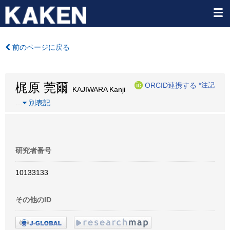
前のページに戻る
梶原 莞爾
ORCID連携する
*注記
KAJIWARA Kanji
…
別表記
研究者番号
10133133
その他のID