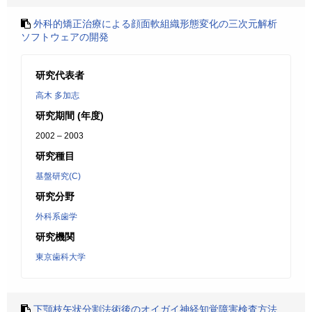
外科的矯正治療による顔面軟組織形態変化の三次元解析
ソフトウェアの開発
研究代表者
高木 多加志
研究期間 (年度)
2002 – 2003
研究種目
基盤研究(C)
研究分野
外科系歯学
研究機関
東京歯科大学
下顎枝矢状分割法術後のオイガイ神経知覚障害検査方法