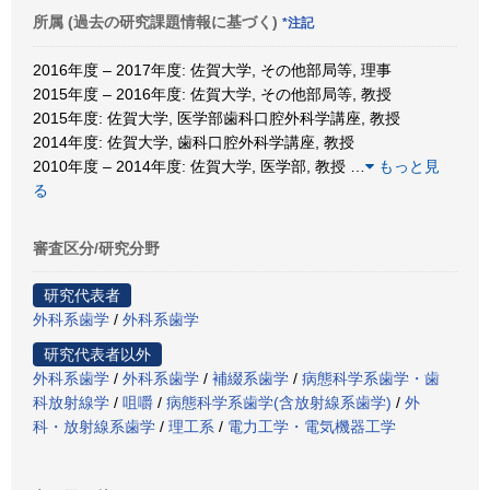
所属 (過去の研究課題情報に基づく)
*注記
2016年度 – 2017年度: 佐賀大学, その他部局等, 理事
2015年度 – 2016年度: 佐賀大学, その他部局等, 教授
2015年度: 佐賀大学, 医学部歯科口腔外科学講座, 教授
2014年度: 佐賀大学, 歯科口腔外科学講座, 教授
2010年度 – 2014年度: 佐賀大学, 医学部, 教授
…
もっと見
る
審査区分/研究分野
研究代表者
外科系歯学
/
外科系歯学
研究代表者以外
外科系歯学
/
外科系歯学
/
補綴系歯学
/
病態科学系歯学・歯
科放射線学
/
咀嚼
/
病態科学系歯学(含放射線系歯学)
/
外
科・放射線系歯学
/
理工系
/
電力工学・電気機器工学