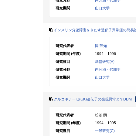
研究分野
内分泌・代謝学
研究機関
山口大学
インスリン分泌障害をきたす遺伝子異常症の簡易
研究代表者
岡 芳知
研究期間 (年度)
1994 – 1996
研究種目
基盤研究(A)
研究分野
内分泌・代謝学
研究機関
山口大学
グルコキナーゼ(GK)遺伝子の発現異常とNIDDM
研究代表者
松谷 朗
研究期間 (年度)
1994 – 1995
研究種目
一般研究(C)