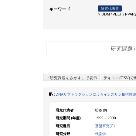
研究代表者
キーワード
NIDDM / VEGF / PPARγ 
研究課題
(
cDNAサブトラクションによるインスリン抵抗性
研究代表者
松谷 朗
研究期間 (年度)
1999 – 2000
研究種目
基盤研究(C)
研究分野
代謝学