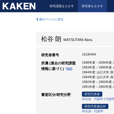
研究課題をさがす
研究者をさがす
前のページに戻る
松谷 朗
MATSUTANI Akira
10190464
研究者番号
1998年度 – 2000年度
所属 (過去の研究課題
1993年度 – 1995年
情報に基づく)
*注記
1994年度: 山口大学, 
1994年度: 山口大学,
1992年度 – 1993年
1991年度 – 1992年
研究代表者
審査区分/研究分野
内分泌・代謝学
/
代謝
研究代表者以外
内分泌・代謝学