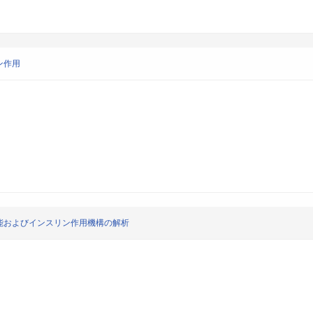
ン作用
能およびインスリン作用機構の解析