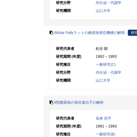
研究分野
内分泌・代謝学
研究機関
山口大学
Wistar Fattyラットの糖尿病発症機構の解明
研
研究代表者
松谷 朗
研究期間 (年度)
1992 – 1993
研究種目
一般研究(C)
研究分野
内分泌・代謝学
研究機関
山口大学
II型糖尿病の発症遺伝子の解析
研究代表者
加来 浩平
研究期間 (年度)
1991 – 1993
研究種目
一般研究(B)