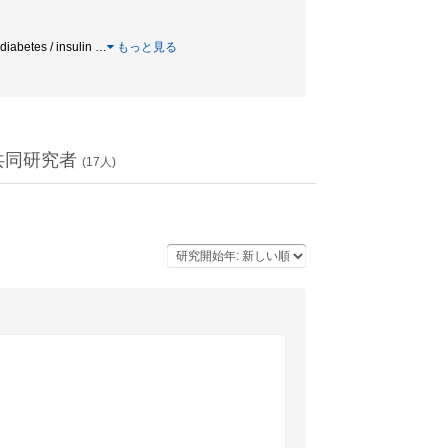
iabetes / insulin
…
もっと見る
共同研究者
(
17
人)