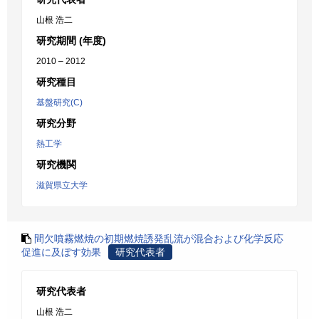
山根 浩二
研究期間 (年度)
2010 – 2012
研究種目
基盤研究(C)
研究分野
熱工学
研究機関
滋賀県立大学
間欠噴霧燃焼の初期燃焼誘発乱流が混合および化学反応
促進に及ぼす効果
研究代表者
研究代表者
山根 浩二