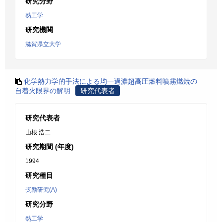
研究分野
熱工学
研究機関
滋賀県立大学
化学熱力学的手法による均一過濃超高圧燃料噴霧燃焼の
自着火限界の解明
研究代表者
研究代表者
山根 浩二
研究期間 (年度)
1994
研究種目
奨励研究(A)
研究分野
熱工学