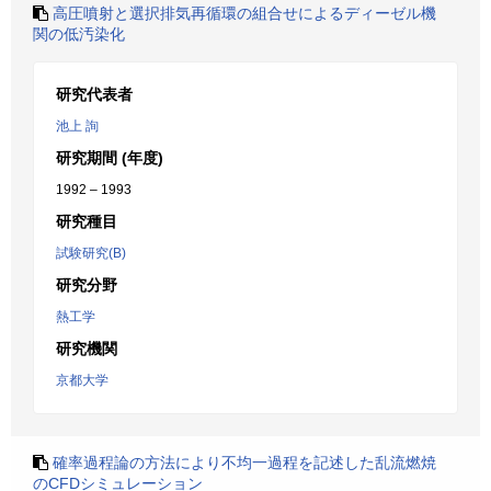
高圧噴射と選択排気再循環の組合せによるディーゼル機
関の低汚染化
研究代表者
池上 詢
研究期間 (年度)
1992 – 1993
研究種目
試験研究(B)
研究分野
熱工学
研究機関
京都大学
確率過程論の方法により不均一過程を記述した乱流燃焼
のCFDシミュレーション