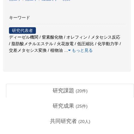
キーワード
研究代表者
ディーゼル機関 / 窒素酸化物 / オレフィン / メタセシス反応
/ 脂肪酸メチルエステル / 火花放電 / 低圧縮比 / 化学動力学 /
交差メタセシス変換 / 植物油
…
もっと見る
研究課題
(
20
件)
研究成果
(
25
件)
共同研究者
(
20
人)