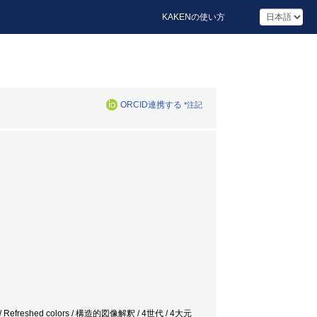
KAKENの使い方
ORCID連携する
*注記
lements / Refreshed colors / 構造的図像解釈 / 4世代 / 4大元