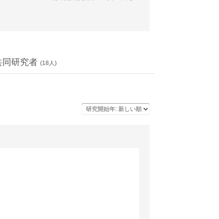
共同研究者
(
18
人)