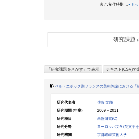
素 / 3制作時期
…
もっ
研究課題
(
ベル・エポック期フランスの美術評論における「
研究代表者
佐藤 文郎
研究期間 (年度)
2009 – 2011
研究種目
基盤研究(C)
研究分野
ヨーロッパ文学(英文学を
研究機関
京都嵯峨芸術大学