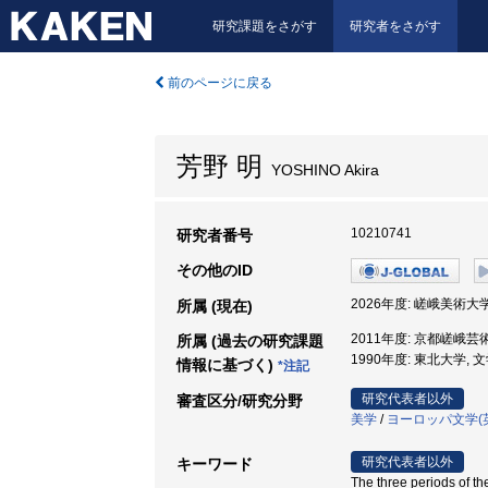
研究課題をさがす
研究者をさがす
前のページに戻る
芳野 明
YOSHINO Akira
10210741
研究者番号
その他のID
2026年度: 嵯峨美術大学
所属 (現在)
2011年度: 京都嵯峨芸
所属 (過去の研究課題
1990年度: 東北大学, 
情報に基づく)
*注記
研究代表者以外
審査区分/研究分野
美学
/
ヨーロッパ文学(
研究代表者以外
キーワード
The three periods of 