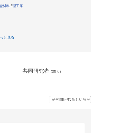
能材料
/
理工系
っと見る
共同研究者
(
30
人)