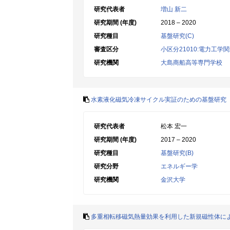
研究代表者
増山 新二
研究期間 (年度)
2018 – 2020
研究種目
基盤研究(C)
審査区分
小区分21010:電力工学
研究機関
大島商船高等専門学校
水素液化磁気冷凍サイクル実証のための基盤研究
研究代表者
松本 宏一
研究期間 (年度)
2017 – 2020
研究種目
基盤研究(B)
研究分野
エネルギー学
研究機関
金沢大学
多重相転移磁気熱量効果を利用した新規磁性体に