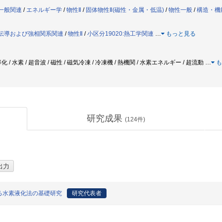
理一般関連
/
エネルギー学
/
物性Ⅱ
/
固体物性Ⅱ(磁性・金属・低温)
/
物性一般
/
構造・機
、超伝導および強相関系関連
/
物性Ⅱ
/
小区分19020:熱工学関連
…
もっと見る
/ 水素 / 超音波 / 磁性 / 磁気冷凍 / 冷凍機 / 熱機関 / 水素エネルギー / 超流動
…
も
研究成果
(
124
件)
る水素液化法の基礎研究
研究代表者