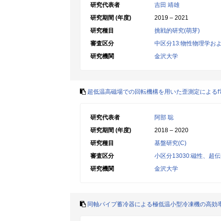
研究代表者
吉田 靖雄
研究期間 (年度)
2019 – 2021
研究種目
挑戦的研究(萌芽)
審査区分
中区分13:物性物理学お
研究機関
金沢大学
超低温高磁場での回転機構を用いた歪測定によるf
研究代表者
阿部 聡
研究期間 (年度)
2018 – 2020
研究種目
基盤研究(C)
審査区分
小区分13030:磁性、
研究機関
金沢大学
同軸パイプ蓄冷器による極低温小型冷凍機の高効