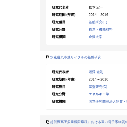
研究代表者
松本 宏一
研究期間 (年度)
2014 – 2016
研究種目
基盤研究(C)
研究分野
構造・機能材料
研究機関
金沢大学
水素磁気冷凍サイクルの基盤研究
研究代表者
沼澤 健則
研究期間 (年度)
2014 – 2016
研究種目
基盤研究(C)
研究分野
エネルギー学
研究機関
国立研究開発法人物質・
超低温高圧多重極限環境における重い電子系物質