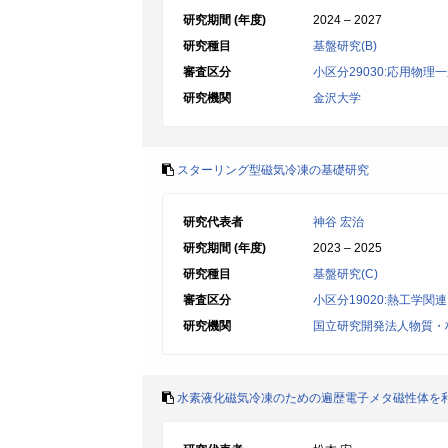
研究期間 (年度)
2024 – 2027
研究種目
基盤研究(B)
審査区分
小区分29030:応用物理
研究機関
金沢大学
スターリング型磁気冷凍の基礎研究
研究代表者
神谷 宏治
研究期間 (年度)
2023 – 2025
研究種目
基盤研究(C)
審査区分
小区分19020:熱工学関連
研究機関
国立研究開発法人物質・
水素液化磁気冷凍のための遍歴電子メタ磁性体を