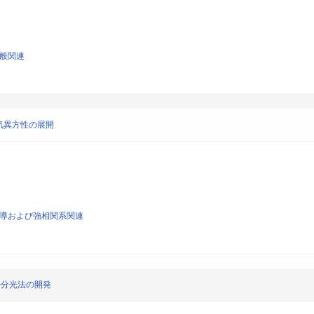
一般関連
気異方性の展開
超伝導および強相関系関連
ル分光法の開発