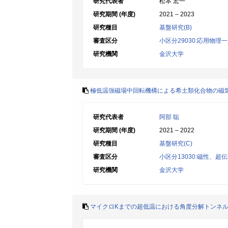
研究代表者
松本 宏一
研究期間 (年度)
2021 – 2023
研究種目
基盤研究(B)
審査区分
小区分29030:応用物理
研究機関
金沢大学
極低温強磁場中回転機構による希土類化合物の磁
研究代表者
阿部 聡
研究期間 (年度)
2021 – 2022
研究種目
基盤研究(C)
審査区分
小区分13030:磁性、
研究機関
金沢大学
マイクロKまでの超低温における角度分解トンネ