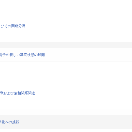
よびその関連分野
電子の新しい基底状態の展開
超伝導および強相関系関連
率化への挑戦