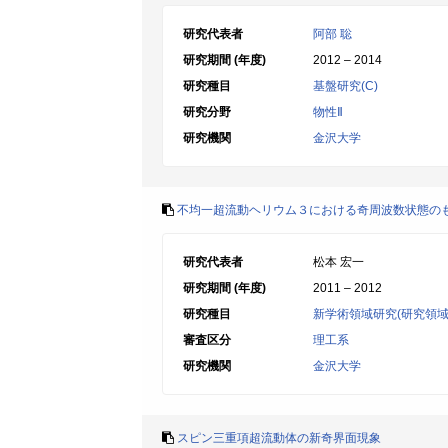
研究代表者
阿部 聡
研究期間 (年度)
2012 – 2014
研究種目
基盤研究(C)
研究分野
物性Ⅱ
研究機関
金沢大学
不均一超流動ヘリウム３における奇周波数状態の
研究代表者
松本 宏一
研究期間 (年度)
2011 – 2012
研究種目
新学術領域研究(研究領域
審査区分
理工系
研究機関
金沢大学
スピン三重項超流動体の新奇界面現象