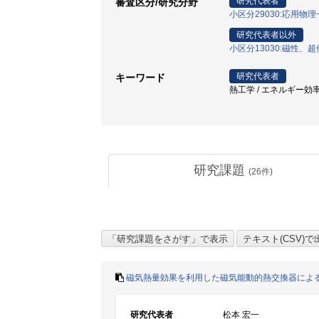
研究代表者
審査区分/研究分野
小区分29030:応用物
研究代表者以外
小区分13030:磁性
研究代表者
キーワード
熱工学 / エネルギー効率化 
研究課題
(
26
件)
磁気熱量効果を利用した磁気能動的熱交換器によ
研究代表者
松本 宏一