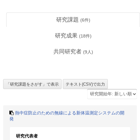
研究課題
(
6
件)
研究成果
(
18
件)
共同研究者
(
9
人)
熱中症防止のための無線による新体温測定システムの開
発
研究代表者